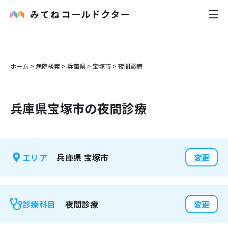
内科
ホーム
>
病院検索
>
兵庫県
>
宝塚市
>
夜間診療
小児科
兵庫県
宝塚市
の夜間診療
花粉症
皮膚科
兵庫県
宝塚市
エリア
変更
感染症
お役立ち記事
夜間診療
診療科目
変更
お知らせ