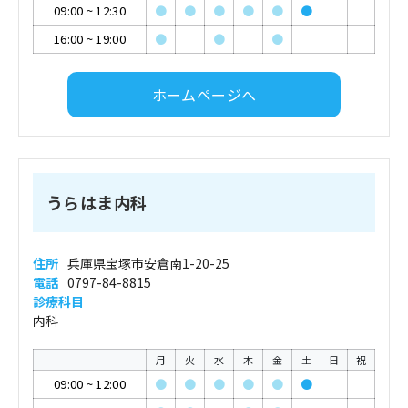
09:00
~
12:30
●
●
●
●
●
●
16:00
~
19:00
●
●
●
ホームページへ
うらはま内科
住所
兵庫県宝塚市安倉南1-20-25
電話
0797-84-8815
診療科目
内科
月
火
水
木
金
土
日
祝
09:00
~
12:00
●
●
●
●
●
●