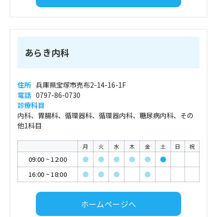
あらき内科
住所
兵庫県宝塚市売布2-14-16-1F
電話
0797-86-0730
診療科目
内科、胃腸科、循環器科、循環器内科、糖尿病内科、その
他1科目
月
火
水
木
金
土
日
祝
09:00
~
12:00
●
●
●
●
●
●
16:00
~
18:00
●
●
●
●
ホームページへ