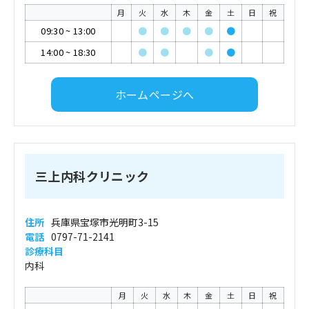
月
火
水
木
金
土
日
祝
09:30
~
13:00
●
●
●
●
●
14:00
~
18:30
●
●
●
●
ホームページへ
三上内科クリニック
住所
兵庫県宝塚市光明町3-15
電話
0797-71-2141
診療科目
内科
月
火
水
木
金
土
日
祝