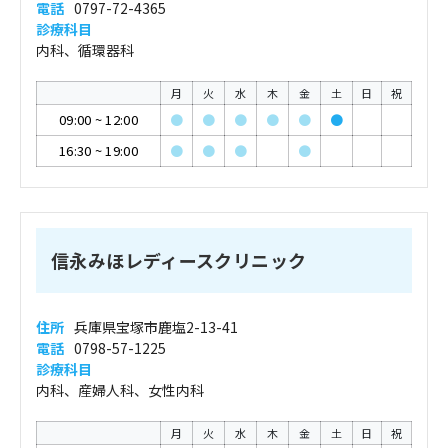
電話
0797-72-4365
診療科目
内科、循環器科
月
火
水
木
金
土
日
祝
09:00
~
12:00
●
●
●
●
●
●
16:30
~
19:00
●
●
●
●
信永みほレディースクリニック
住所
兵庫県宝塚市鹿塩2-13-41
電話
0798-57-1225
診療科目
内科、産婦人科、女性内科
月
火
水
木
金
土
日
祝