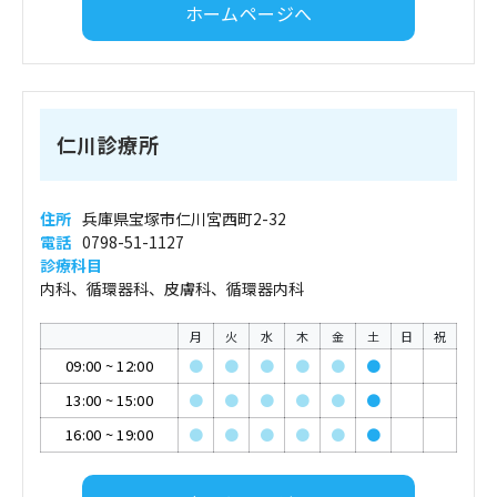
ホームページへ
仁川診療所
住所
兵庫県宝塚市仁川宮西町2-32
電話
0798-51-1127
診療科目
内科、循環器科、皮膚科、循環器内科
月
火
水
木
金
土
日
祝
09:00
~
12:00
●
●
●
●
●
●
13:00
~
15:00
●
●
●
●
●
●
16:00
~
19:00
●
●
●
●
●
●