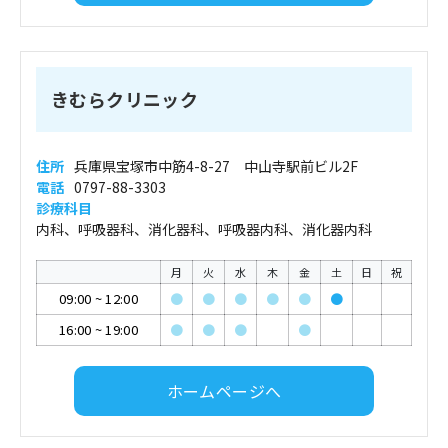
きむらクリニック
住所
兵庫県宝塚市中筋4-8-27 中山寺駅前ビル2F
電話
0797-88-3303
診療科目
内科、呼吸器科、消化器科、呼吸器内科、消化器内科
月
火
水
木
金
土
日
祝
09:00
~
12:00
●
●
●
●
●
●
16:00
~
19:00
●
●
●
●
ホームページへ