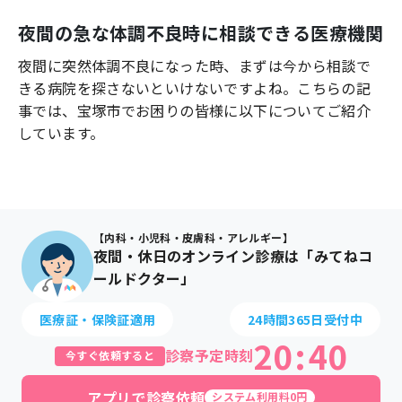
よくあるご質問
夜間の急な体調不良時に相談できる医療機関
夜間に突然体調不良になった時、まずは今から相談で
きる病院を探さないといけないですよね。こちらの記
事では、
宝塚市
でお困りの皆様に以下についてご紹介
しています。
【内科・小児科・皮膚科・アレルギー】
夜間・休日のオンライン診療は「みてねコ
ールドクター」
医療証・保険証適用
24時間365日受付中
20
:
40
診察予定時刻
今すぐ依頼すると
アプリで診察依頼
システム利用料0円