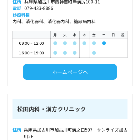
住所
兵庫県加古川市西神吉町岸溝尻100-11
電話
079-433-8886
診療科目
内科、消化器科、消化器内科、糖尿病内科
月
火
水
木
金
土
日
祝
09:00
~
12:00
●
●
●
●
●
●
16:00
~
19:00
●
●
●
●
ホームページへ
松田内科・漢方クリニック
住所
兵庫県加古川市加古川町溝之口507 サンライズ加古
川2F