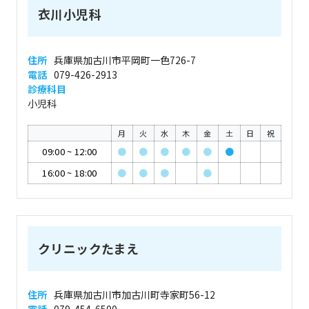
衣川小児科
住所
兵庫県加古川市平岡町一色726-7
電話
079-426-2913
診療科目
小児科
月
火
水
木
金
土
日
祝
09:00
~
12:00
●
●
●
●
●
●
16:00
~
18:00
●
●
●
●
クリニックたまえ
住所
兵庫県加古川市加古川町寺家町56-12