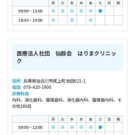
月
火
水
木
金
土
日
祝
09:00
~
12:00
●
●
●
●
●
●
16:30
~
19:00
●
●
●
医療法人社団 仙齢会 はりまクリニッ
ク
住所
兵庫県加古川市尾上町池田621-1
電話
079-420-1900
診療科目
内科、消化器科、循環器科、消化器内科、循環器内科、そ
の他1科目
月
火
水
木
金
土
日
祝
09:00
~
12:00
●
●
●
●
●
●