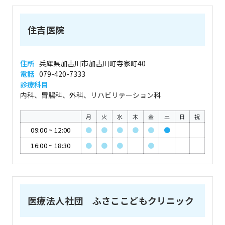
住吉医院
住所
兵庫県加古川市加古川町寺家町40
電話
079-420-7333
診療科目
内科、胃腸科、外科、リハビリテーション科
月
火
水
木
金
土
日
祝
09:00
~
12:00
●
●
●
●
●
●
16:00
~
18:30
●
●
●
●
医療法人社団 ふさここどもクリニック