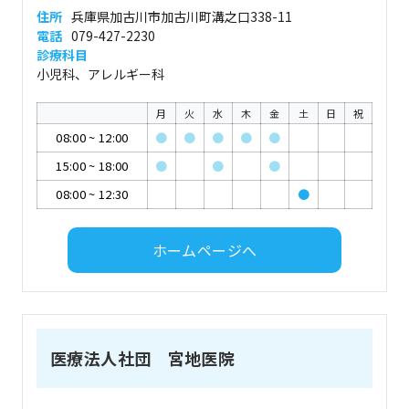
住所
兵庫県加古川市加古川町溝之口338-11
電話
079-427-2230
診療科目
小児科、アレルギー科
月
火
水
木
金
土
日
祝
08:00
~
12:00
●
●
●
●
●
15:00
~
18:00
●
●
●
08:00
~
12:30
●
ホームページへ
医療法人社団 宮地医院