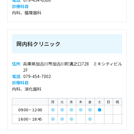
電話
079-454-6500
診療科目
内科、循環器科
岡内科クリニック
住所
兵庫県加古川市加古川町溝之口728 ミキシティビル
2F
電話
079-454-7002
診療科目
内科、消化器科
月
火
水
木
金
土
日
祝
09:00
~
12:00
●
●
●
●
●
●
16:00
~
18:45
●
●
●
●