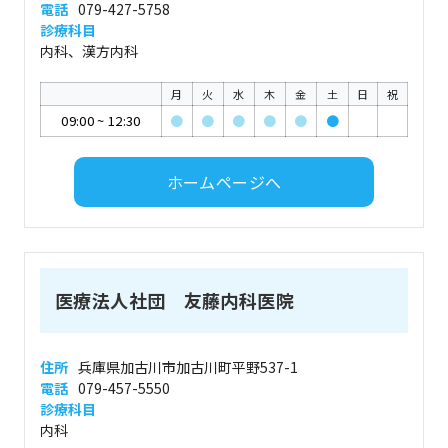
電話
079-427-5758
診療科目
内科、漢方内科
月
火
水
木
金
土
日
祝
09:00
~
12:30
●
●
●
●
●
●
ホームページへ
医療法人社団 友藤内科医院
住所
兵庫県加古川市加古川町平野537-1
電話
079-457-5550
診療科目
内科