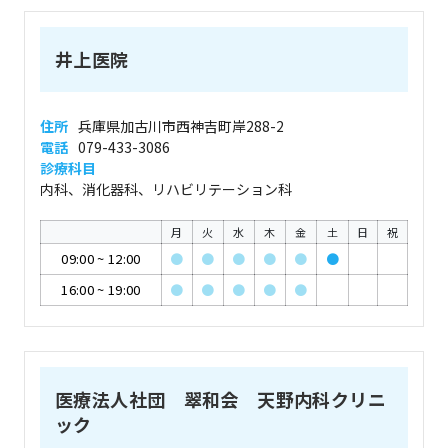
井上医院
住所
兵庫県加古川市西神吉町岸288-2
電話
079-433-3086
診療科目
内科、消化器科、リハビリテーション科
月
火
水
木
金
土
日
祝
09:00
~
12:00
●
●
●
●
●
●
16:00
~
19:00
●
●
●
●
●
医療法人社団 翠和会 天野内科クリニ
ック