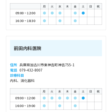
月
火
水
木
金
土
日
祝
09:00
~
12:00
●
●
●
●
●
16:30
~
18:30
●
●
●
前田内科医院
住所
兵庫県加古川市東神吉町神吉755-1
電話
079-432-8007
診療科目
内科、消化器科
月
火
水
木
金
土
日
祝
09:00
~
12:00
●
●
●
●
●
●
16:00
~
19:00
●
●
●