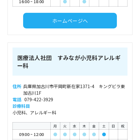
16:00
~
18:00
●
●
ホームページへ
医療法人社団 すみなが小児科アレルギ
ー科
住所
兵庫県加古川市平岡町新在家1371-4 キングビラ東
加古川1F
電話
079-422-3929
診療科目
小児科、アレルギー科
月
火
水
木
金
土
日
祝
09:00
~
12:00
●
●
●
●
●
●