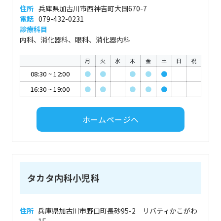
住所
兵庫県加古川市西神吉町大国670-7
電話
079-432-0231
診療科目
内科、消化器科、眼科、消化器内科
月
火
水
木
金
土
日
祝
08:30
~
12:00
●
●
●
●
●
16:30
~
19:00
●
●
●
●
●
ホームページへ
タカタ内科小児科
住所
兵庫県加古川市野口町長砂95-2 リバティかこがわ