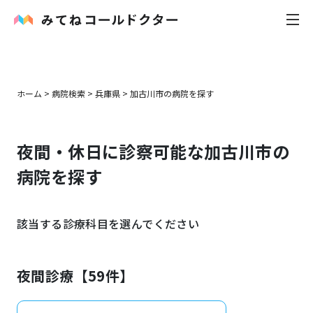
内科
ホーム
>
病院検索
>
兵庫県
>
加古川市
の病院を探す
小児科
夜間・休日に診察可能な
加古川市
の
花粉症
病院を探す
皮膚科
該当する診療科目を選んでください
感染症
お役立ち記事
夜間診療【
59
件】
お知らせ