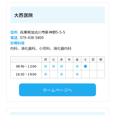
大西医院
住所
兵庫県加古川市新神野5-5-5
電話
079-438-5800
診療科目
内科、消化器科、小児科、消化器内科
月
火
水
木
金
土
日
祝
08:40
~
12:00
●
●
●
●
●
16:30
~
19:00
●
●
●
ホームページへ