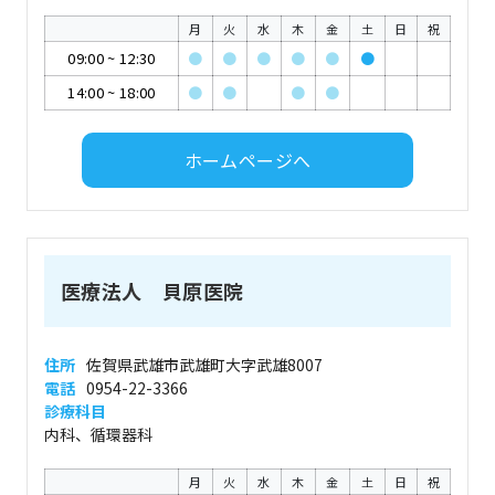
月
火
水
木
金
土
日
祝
09:00
~
12:30
●
●
●
●
●
●
14:00
~
18:00
●
●
●
●
ホームページへ
医療法人 貝原医院
住所
佐賀県武雄市武雄町大字武雄8007
電話
0954-22-3366
診療科目
内科、循環器科
月
火
水
木
金
土
日
祝