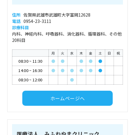
住所
佐賀県武雄市武雄町大字富岡12628
電話
0954-23-3111
診療科目
内科、神経内科、呼吸器科、消化器科、循環器科、その他
20科目
月
火
水
木
金
土
日
祝
08:30
~
11:30
●
●
●
●
●
14:00
~
16:30
●
●
●
●
●
●
08:30
~
12:00
●
ホームページへ
医療法人 みふねやまクリニック