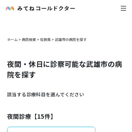
内科
ホーム
>
病院検索
>
佐賀県
>
武雄市
の病院を探す
小児科
夜間・休日に診察可能な
武雄市
の病
花粉症
院を探す
皮膚科
該当する診療科目を選んでください
感染症
お役立ち記事
夜間診療【
15
件】
お知らせ