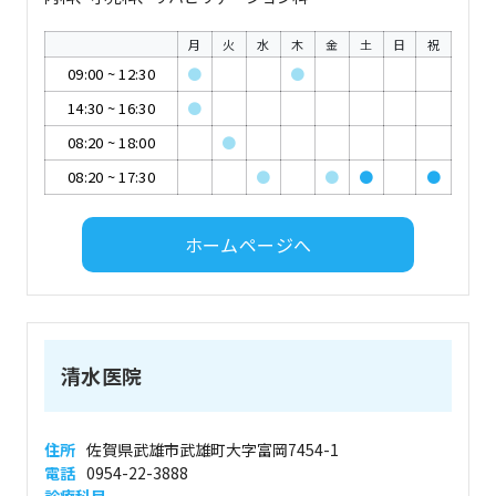
月
火
水
木
金
土
日
祝
09:00
~
12:30
●
●
14:30
~
16:30
●
08:20
~
18:00
●
08:20
~
17:30
●
●
●
●
ホームページへ
清水医院
住所
佐賀県武雄市武雄町大字富岡7454-1
電話
0954-22-3888