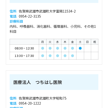
住所
佐賀県武雄市武雄町大字富岡11534-2
電話
0954-22-3135
診療科目
内科、呼吸器科、消化器科、循環器科、小児科、その他1
科目
月
火
水
木
金
土
日
祝
08:30
~
12:30
●
●
●
●
●
●
13:30
~
17:30
●
●
●
●
●
医療法人 つちはし医院
住所
佐賀県武雄市武雄町大字昭和75
電話
0954-20-1222