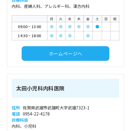
診療科目
内科、産婦人科、アレルギー科、漢方内科
月
火
水
木
金
土
日
祝
09:00
~
13:00
●
●
●
●
●
●
14:30
~
18:00
●
●
●
●
ホームページへ
太田小児科内科医院
住所
佐賀県武雄市武雄町大字武雄7323-1
電話
0954-22-4178
診療科目
内科、小児科