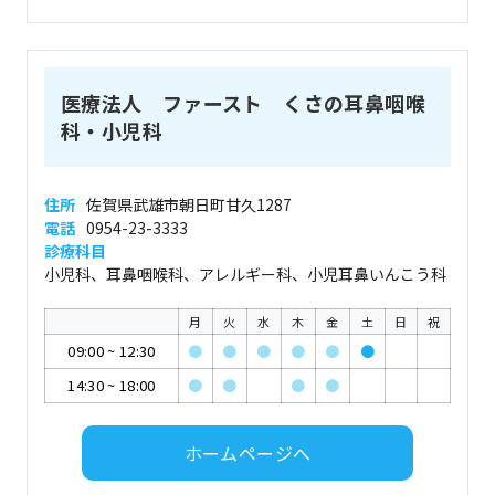
医療法人 ファースト くさの耳鼻咽喉
科・小児科
住所
佐賀県武雄市朝日町甘久1287
電話
0954-23-3333
診療科目
小児科、耳鼻咽喉科、アレルギー科、小児耳鼻いんこう科
月
火
水
木
金
土
日
祝
09:00
~
12:30
●
●
●
●
●
●
14:30
~
18:00
●
●
●
●
ホームページへ