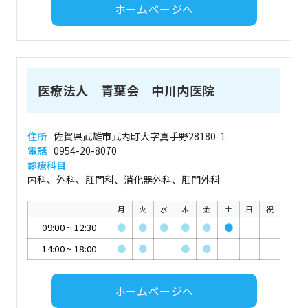
ホームページへ
医療法人 青葉会 中川内医院
住所
佐賀県武雄市武内町大字真手野28180-1
電話
0954-20-8070
診療科目
内科、外科、肛門科、消化器外科、肛門外科
月
火
水
木
金
土
日
祝
09:00
~
12:30
●
●
●
●
●
●
14:00
~
18:00
●
●
●
●
ホームページへ