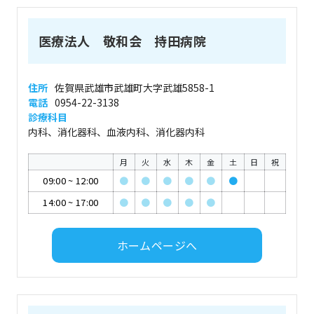
医療法人 敬和会 持田病院
住所
佐賀県武雄市武雄町大字武雄5858-1
電話
0954-22-3138
診療科目
内科、消化器科、血液内科、消化器内科
月
火
水
木
金
土
日
祝
09:00
~
12:00
●
●
●
●
●
●
14:00
~
17:00
●
●
●
●
●
ホームページへ