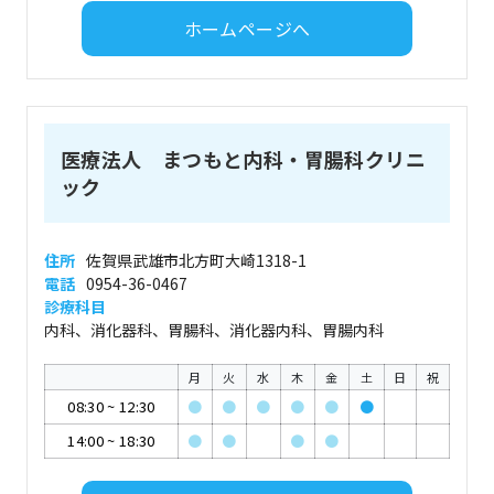
ホームページへ
医療法人 まつもと内科・胃腸科クリニ
ック
住所
佐賀県武雄市北方町大崎1318-1
電話
0954-36-0467
診療科目
内科、消化器科、胃腸科、消化器内科、胃腸内科
月
火
水
木
金
土
日
祝
08:30
~
12:30
●
●
●
●
●
●
14:00
~
18:30
●
●
●
●