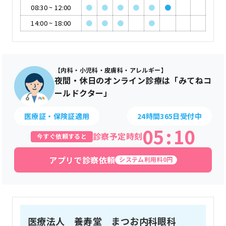
08:30
~
12:00
●
●
●
●
●
●
14:00
~
18:00
●
●
●
●
【内科・小児科・皮膚科・アレルギー】
夜間・休日のオンライン診療は「みてねコ
ールドクター」
医療証・保険証適用
24時間365日受付中
05
:
10
診察予定時刻
今すぐ依頼すると
アプリで診察依頼
システム利用料0円
医療法人 養寿堂 まつお内科眼科