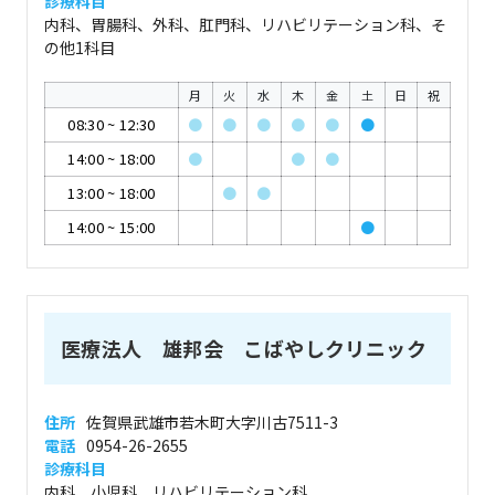
診療科目
内科、胃腸科、外科、肛門科、リハビリテーション科、そ
の他1科目
月
火
水
木
金
土
日
祝
08:30
~
12:30
●
●
●
●
●
●
14:00
~
18:00
●
●
●
13:00
~
18:00
●
●
14:00
~
15:00
●
医療法人 雄邦会 こばやしクリニック
住所
佐賀県武雄市若木町大字川古7511-3
電話
0954-26-2655
診療科目
内科、小児科、リハビリテーション科