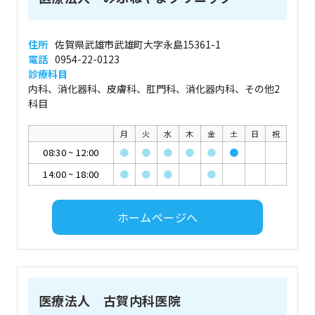
住所
佐賀県武雄市武雄町大字永島15361-1
電話
0954-22-0123
診療科目
内科、消化器科、皮膚科、肛門科、消化器内科、その他2
科目
月
火
水
木
金
土
日
祝
08:30
~
12:00
●
●
●
●
●
●
14:00
~
18:00
●
●
●
●
ホームページへ
医療法人 古賀内科医院