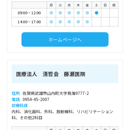
月
火
水
木
金
土
日
祝
09:00
~
12:00
●
●
●
●
●
●
14:00
~
17:00
●
●
●
●
●
ホームページへ
医療法人 清哲会 藤瀬医院
住所
佐賀県武雄市山内町大字鳥海9777-2
電話
0954-45-2007
診療科目
内科、消化器科、外科、放射線科、リハビリテーション
科、その他2科目