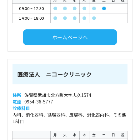
月
火
水
木
金
土
日
祝
09:00
~
12:30
●
●
●
●
●
●
14:00
~
18:00
●
●
●
●
●
ホームページへ
医療法人 ニコークリニック
住所
佐賀県武雄市北方町大字志久1574
電話
0954-36-5777
診療科目
内科、消化器科、循環器科、皮膚科、消化器内科、その他
1科目
月
火
水
木
金
土
日
祝