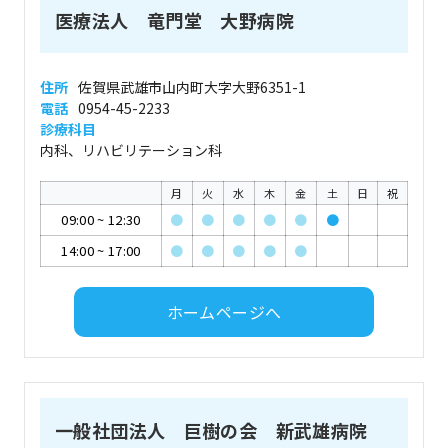
医療法人 竜門堂 大野病院
住所
佐賀県武雄市山内町大字大野6351-1
電話
0954-45-2233
診療科目
内科、リハビリテーション科
月
火
水
木
金
土
日
祝
09:00
~
12:30
●
●
●
●
●
●
14:00
~
17:00
●
●
●
●
●
ホームページへ
一般社団法人 巨樹の会 新武雄病院