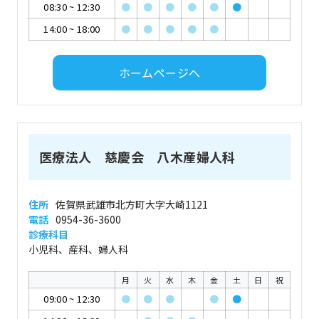
08:30
~
12:30
●
●
●
●
●
●
14:00
~
18:00
●
●
●
●
●
ホームページへ
医療法人 慈慶会 八木産婦人科
住所
佐賀県武雄市北方町大字大崎1121
電話
0954-36-3600
診療科目
小児科、産科、婦人科
月
火
水
木
金
土
日
祝
09:00
~
12:30
●
●
●
●
●