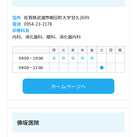
住所
佐賀県武雄市朝日町大字甘久2699
電話
0954-23-2178
診療科目
内科、消化器科、眼科、消化器内科
月
火
水
木
金
土
日
祝
09:00
~
19:00
●
●
●
●
●
09:00
~
13:00
●
ホームページへ
佛坂医院