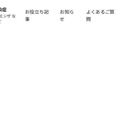
染症
お役立ち記
お知ら
よくあるご質
エンザ な
事
せ
問
ど