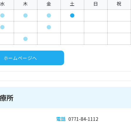
水
木
金
土
日
祝
●
●
●
●
●
●
●
ホームページへ
療所
電話
0771-84-1112