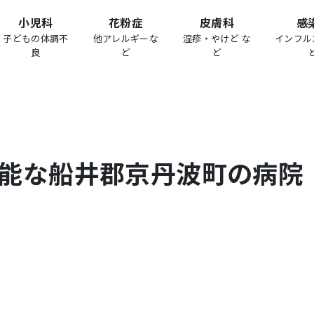
小児科
花粉症
皮膚科
感
子どもの体調不
他アレルギーな
湿疹・やけど な
インフル
良
ど
ど
能な
船井郡京丹波町
の病院