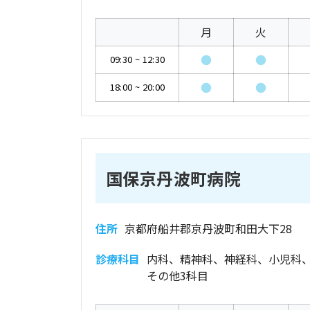
月
火
●
●
09:30
~
12:30
●
●
18:00
~
20:00
国保京丹波町病院
住所
京都府船井郡京丹波町和田大下28
診療科目
内科、精神科、神経科、小児科
その他3科目