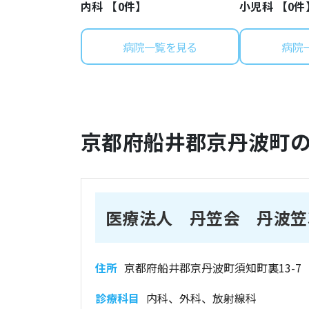
内科 【
0
件】
小児科 【
0
件
病院一覧を見る
病院
京都府
船井郡京丹波町
医療法人 丹笠会 丹波笠
住所
京都府船井郡京丹波町須知町裏13-7
診療科目
内科、外科、放射線科