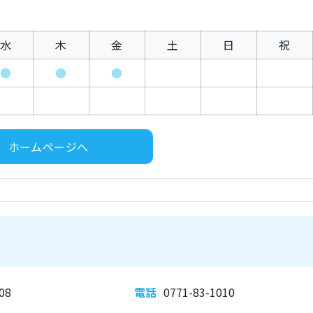
水
木
金
土
日
祝
●
●
●
ホームページへ
08
電話
0771-83-1010