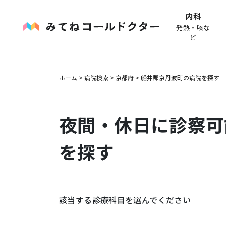
内科
発熱・咳な
ど
ホーム
>
病院検索
>
京都府
>
船井郡京丹波町
の病院を探す
夜間・休日に診察可
を探す
該当する診療科目を選んでください