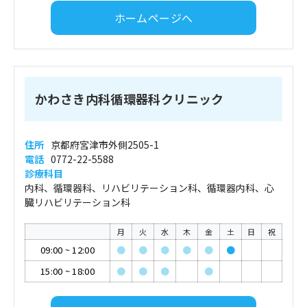
ホームページへ
かわさき内科循環器科クリニック
住所
京都府宮津市外側2505-1
電話
0772-22-5588
診療科目
内科、循環器科、リハビリテーション科、循環器内科、心
臓リハビリテーション科
月
火
水
木
金
土
日
祝
09:00
~
12:00
●
●
●
●
●
●
15:00
~
18:00
●
●
●
●