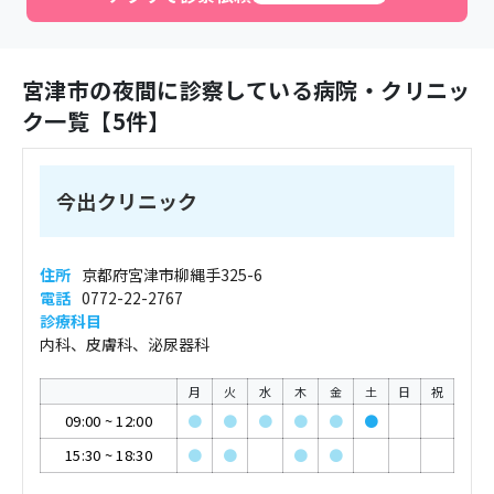
宮津市
の夜間に診察している病院・クリニッ
ク一覧【
5
件】
今出クリニック
住所
京都府宮津市柳縄手325-6
電話
0772-22-2767
診療科目
内科、皮膚科、泌尿器科
月
火
水
木
金
土
日
祝
09:00
~
12:00
●
●
●
●
●
●
15:30
~
18:30
●
●
●
●