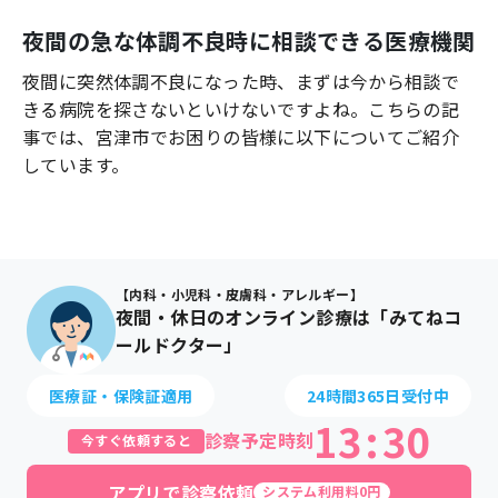
よくあるご質問
夜間の急な体調不良時に相談できる医療機関
夜間に突然体調不良になった時、まずは今から相談で
きる病院を探さないといけないですよね。こちらの記
事では、
宮津市
でお困りの皆様に以下についてご紹介
しています。
【内科・小児科・皮膚科・アレルギー】
夜間・休日のオンライン診療は「みてねコ
ールドクター」
医療証・保険証適用
24時間365日受付中
13
:
30
診察予定時刻
今すぐ依頼すると
アプリで診察依頼
システム利用料0円