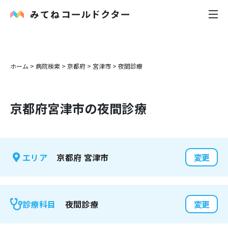
内科
ホーム
>
病院検索
>
京都府
>
宮津市
>
夜間診療
小児科
京都府
宮津市
の夜間診療
花粉症
皮膚科
京都府
宮津市
エリア
変更
感染症
お役立ち記事
夜間診療
診療科目
変更
お知らせ