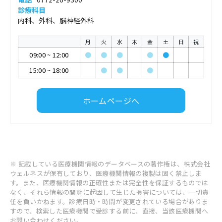
診療科目
内科、外科、脳神経外科
月
火
水
木
金
土
日
祝
09:00
~
12:00
●
●
●
●
●
15:00
~
18:00
●
●
●
ホームページへ
※ 記載している医療機関情報のデータベースの著作権は、株式会社
ウェルネスが保有しており、医療機関情報の複製は固く禁止しま
す。また、医療機関情報の正確性または完全性を保証するものでは
なく、それら情報の閲覧に起因して生じた損害については、一切責
任を負いかねます。診療日時・時間が変更されている場合がありま
すので、検索した医療機関で受診する前に、直接、当該医療機関へ
お問い合わせください。