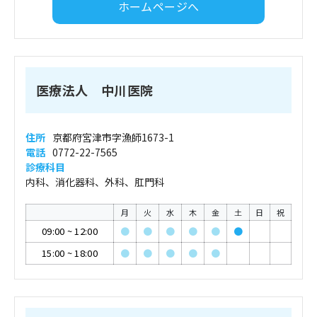
ホームページへ
医療法人 中川医院
住所
京都府宮津市字漁師1673-1
電話
0772-22-7565
診療科目
内科、消化器科、外科、肛門科
月
火
水
木
金
土
日
祝
09:00
~
12:00
●
●
●
●
●
●
15:00
~
18:00
●
●
●
●
●