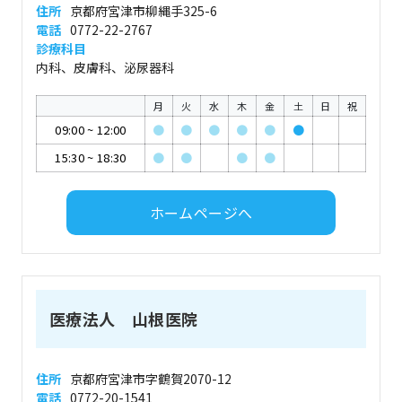
住所
京都府宮津市柳縄手325-6
電話
0772-22-2767
診療科目
内科、皮膚科、泌尿器科
月
火
水
木
金
土
日
祝
09:00
~
12:00
●
●
●
●
●
●
15:30
~
18:30
●
●
●
●
ホームページへ
医療法人 山根医院
住所
京都府宮津市字鶴賀2070-12
電話
0772-20-1541