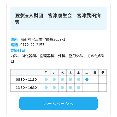
医療法人財団 宮津康生会 宮津武田病
院
住所
京都府宮津市字鶴賀2059-1
電話
0772-22-2157
診療科目
内科、消化器科、循環器科、外科、整形外科、その他6科
目
月
火
水
木
金
土
日
祝
08:30
~
11:30
●
●
●
●
●
●
13:30
~
16:30
●
●
●
●
●
ホームページへ