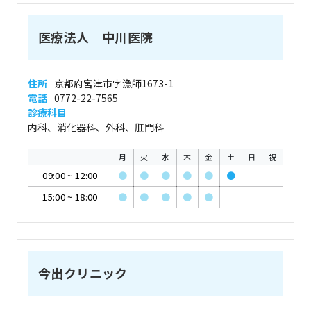
医療法人 中川医院
住所
京都府宮津市字漁師1673-1
電話
0772-22-7565
診療科目
内科、消化器科、外科、肛門科
月
火
水
木
金
土
日
祝
09:00
~
12:00
●
●
●
●
●
●
15:00
~
18:00
●
●
●
●
●
今出クリニック