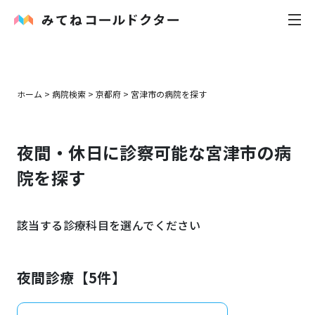
内科
ホーム
>
病院検索
>
京都府
>
宮津市
の病院を探す
小児科
夜間・休日に診察可能な
宮津市
の病
花粉症
院を探す
皮膚科
該当する診療科目を選んでください
感染症
お役立ち記事
夜間診療【
5
件】
お知らせ