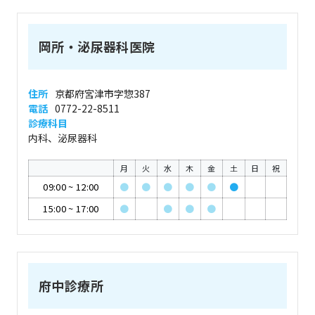
岡所・泌尿器科医院
住所
京都府宮津市字惣387
電話
0772-22-8511
診療科目
内科、泌尿器科
月
火
水
木
金
土
日
祝
09:00
~
12:00
●
●
●
●
●
●
15:00
~
17:00
●
●
●
●
府中診療所