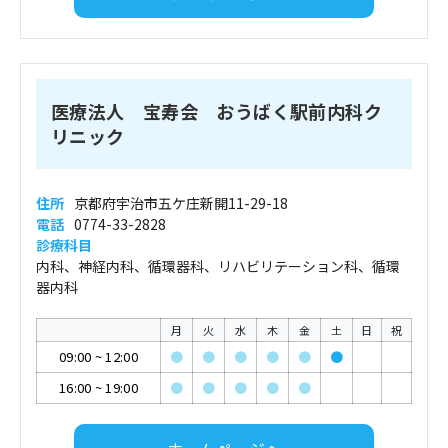
医療法人 宝寿会 おうばく駅前内科ク
リニック
住所
京都府宇治市五ケ庄新開11-29-18
電話
0774-33-2828
診療科目
内科、神経内科、循環器科、リハビリテーション科、循環
器内科
月
火
水
木
金
土
日
祝
09:00
~
12:00
●
●
●
●
●
●
16:00
~
19:00
●
●
●
●
●