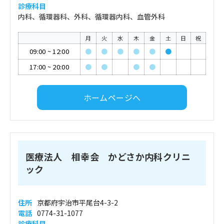
診療科目
内科、循環器科、外科、循環器内科、血管外科
月
火
水
木
金
土
日
祝
09:00
~
12:00
●
●
●
●
●
●
17:00
~
20:00
●
●
●
●
ホームページへ
医療法人 相幸会 かどさか内科クリニ
ック
住所
京都府宇治市平尾台4-3-2
電話
0774-31-1077
診療科目