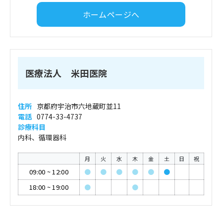
ホームページへ
医療法人 米田医院
住所
京都府宇治市六地蔵町並11
電話
0774-33-4737
診療科目
内科、循環器科
月
火
水
木
金
土
日
祝
09:00
~
12:00
●
●
●
●
●
●
18:00
~
19:00
●
●