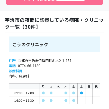
宇治市
の夜間に診察している病院・クリニッ
ク一覧【
30
件】
こうのクリニック
住所
京都府宇治市伊勢田町名木2-1-181
電話
0774-66-1180
診療科目
内科、皮膚科
月
火
水
木
金
土
日
祝
09:00
~
12:00
●
●
●
●
●
16:00
~
18:30
●
●
●
●