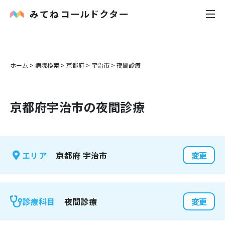
内科
ホーム
>
病院検索
>
京都府
>
宇治市
>
夜間診療
小児科
京都府
宇治市
の夜間診療
花粉症
皮膚科
京都府
宇治市
エリア
変更
感染症
お役立ち記事
夜間診療
診療科目
変更
お知らせ