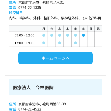
住所
京都府宇治市小倉町老ノ木31
電話
0774-22-1335
診療科目
内科、精神科、外科、整形外科、脳神経外科、その他7科目
月
火
水
木
金
土
日
祝
09:00
~
12:00
●
●
●
●
●
●
17:00
~
19:30
●
●
●
ホームページへ
医療法人 今林医院
住所
京都府宇治市小倉町西浦88-39
電話
0774-21-4522