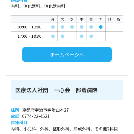
内科、消化器科、消化器内科
月
火
水
木
金
土
日
祝
09:00
~
12:00
●
●
●
●
●
●
17:00
~
19:30
●
●
●
●
ホームページへ
医療法人社団 一心会 都倉病院
住所
京都府宇治市宇治山本27
電話
0774-22-4521
診療科目
内科、小児科、外科、整形外科、形成外科、その他2科目