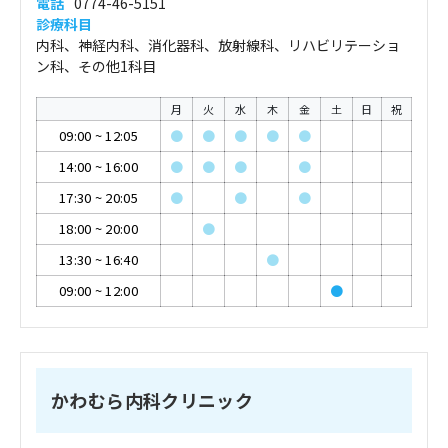
電話
0774-46-5151
診療科目
内科、神経内科、消化器科、放射線科、リハビリテーショ
ン科、その他1科目
月
火
水
木
金
土
日
祝
09:00
~
12:05
●
●
●
●
●
14:00
~
16:00
●
●
●
●
17:30
~
20:05
●
●
●
18:00
~
20:00
●
13:30
~
16:40
●
09:00
~
12:00
●
かわむら内科クリニック