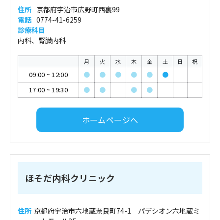
住所
京都府宇治市広野町西裏99
電話
0774-41-6259
診療科目
内科、腎臓内科
月
火
水
木
金
土
日
祝
09:00
~
12:00
●
●
●
●
●
●
17:00
~
19:30
●
●
●
●
ホームページへ
ほそだ内科クリニック
住所
京都府宇治市六地蔵奈良町74-1 パデシオン六地蔵ミ