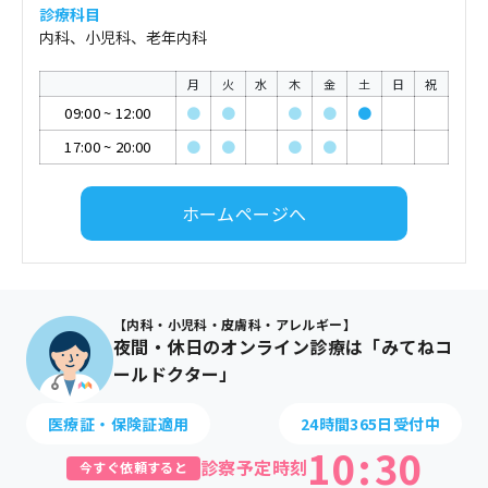
診療科目
内科、小児科、老年内科
月
火
水
木
金
土
日
祝
09:00
~
12:00
●
●
●
●
●
17:00
~
20:00
●
●
●
●
ホームページへ
【内科・小児科・皮膚科・アレルギー】
夜間・休日のオンライン診療は「みてねコ
ールドクター」
医療証・保険証適用
24時間365日受付中
10
:
30
診察予定時刻
今すぐ依頼すると