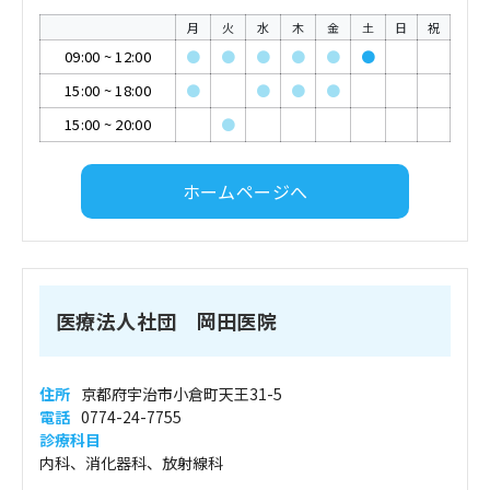
月
火
水
木
金
土
日
祝
09:00
~
12:00
●
●
●
●
●
●
15:00
~
18:00
●
●
●
●
15:00
~
20:00
●
ホームページへ
医療法人社団 岡田医院
住所
京都府宇治市小倉町天王31-5
電話
0774-24-7755
診療科目
内科、消化器科、放射線科