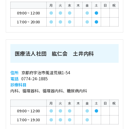
月
火
水
木
金
土
日
祝
09:00
~
12:00
●
●
●
●
●
17:00
~
20:00
●
●
●
●
●
医療法人社団 紘仁会 土井内科
住所
京都府宇治市菟道荒槇1-54
電話
0774-24-1885
診療科目
内科、循環器科、循環器内科、糖尿病内科
月
火
水
木
金
土
日
祝
09:00
~
12:00
●
●
●
●
●
17:00
~
19:30
●
●
●
●