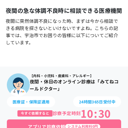
よくあるご質問
夜間の急な体調不良時に相談できる医療機関
夜間に突然体調不良になった時、まずは今から相談で
きる病院を探さないといけないですよね。こちらの記
事では、
宇治市
でお困りの皆様に以下についてご紹介
しています。
【内科・小児科・皮膚科・アレルギー】
夜間・休日のオンライン診療は「みてねコ
ールドクター」
医療証・保険証適用
24時間365日受付中
10
:
30
診察予定時刻
今すぐ依頼すると
アプリで診察依頼
システム利用料0円