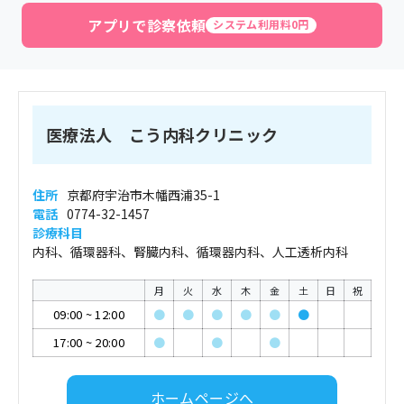
アプリで診察依頼
システム利用料0円
医療法人 こう内科クリニック
住所
京都府宇治市木幡西浦35-1
電話
0774-32-1457
診療科目
内科、循環器科、腎臓内科、循環器内科、人工透析内科
月
火
水
木
金
土
日
祝
09:00
~
12:00
●
●
●
●
●
●
17:00
~
20:00
●
●
●
ホームページへ