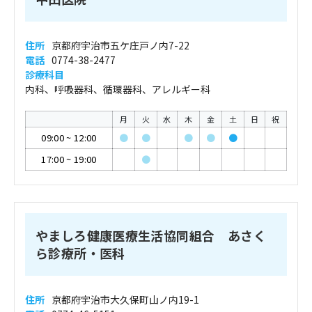
住所
京都府宇治市五ケ庄戸ノ内7-22
電話
0774-38-2477
診療科目
内科、呼吸器科、循環器科、アレルギー科
月
火
水
木
金
土
日
祝
09:00
~
12:00
●
●
●
●
●
17:00
~
19:00
●
やましろ健康医療生活協同組合 あさく
ら診療所・医科
住所
京都府宇治市大久保町山ノ内19-1