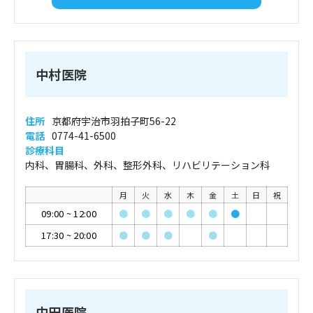
中村医院
住所
京都府宇治市羽拍子町56-22
電話
0774-41-6500
診療科目
内科、胃腸科、外科、整形外科、リハビリテーション科
月
火
水
木
金
土
日
祝
09:00
~
12:00
●
●
●
●
●
●
17:30
~
20:00
●
●
●
●
中田医院