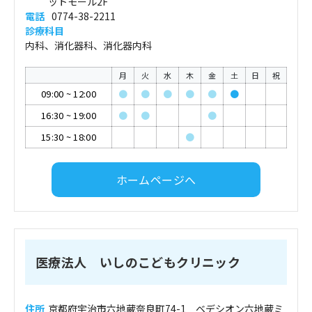
ットモール2F
電話
0774-38-2211
診療科目
内科、消化器科、消化器内科
月
火
水
木
金
土
日
祝
09:00
~
12:00
●
●
●
●
●
●
16:30
~
19:00
●
●
●
15:30
~
18:00
●
ホームページへ
医療法人 いしのこどもクリニック
住所
京都府宇治市六地蔵奈良町74-1 ベデシオン六地蔵ミ