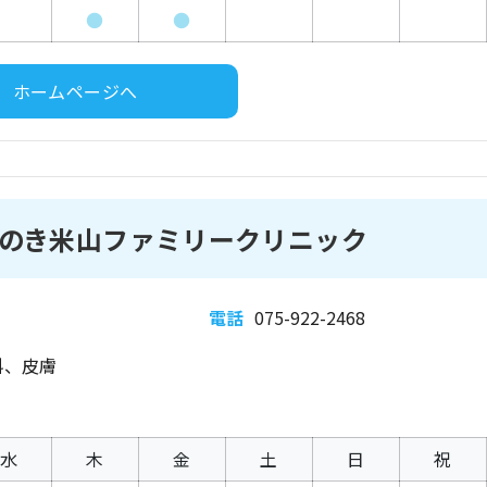
●
●
ホームページへ
のき米山ファミリークリニック
電話
075-922-2468
科、皮膚
水
木
金
土
日
祝