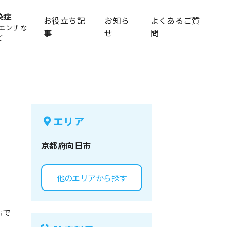
染症
お役立ち記
お知ら
よくあるご質
エンザ な
事
せ
問
ど
エリア
京都府
向日市
他のエリアから探す
事で