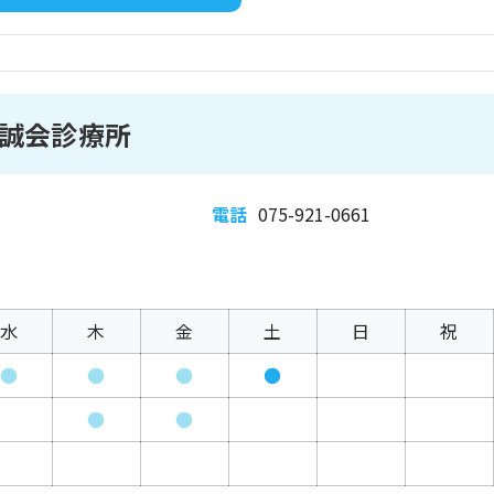
誠会診療所
電話
075-921-0661
水
木
金
土
日
祝
●
●
●
●
●
●