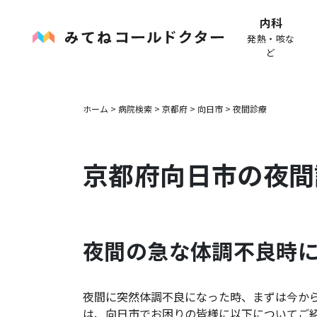
内科
発熱・咳な
ど
ホーム
>
病院検索
>
京都府
>
向日市
>
夜間診療
京都府
向日市
の夜間
夜間の急な体調不良時
夜間に突然体調不良になった時、まずは今か
は、
向日市
でお困りの皆様に以下についてご