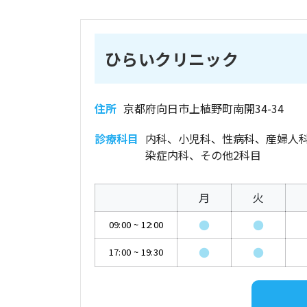
ひらいクリニック
住所
京都府向日市上植野町南開34-34
診療科目
内科、小児科、性病科、産婦人
染症内科、その他2科目
月
火
●
●
09:00
~
12:00
●
●
17:00
~
19:30