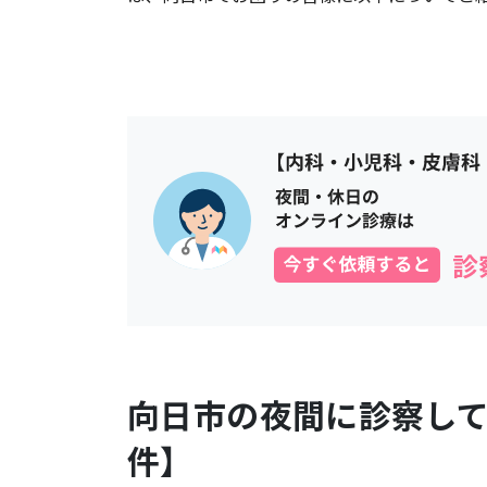
向日市
の夜間に診察し
件】