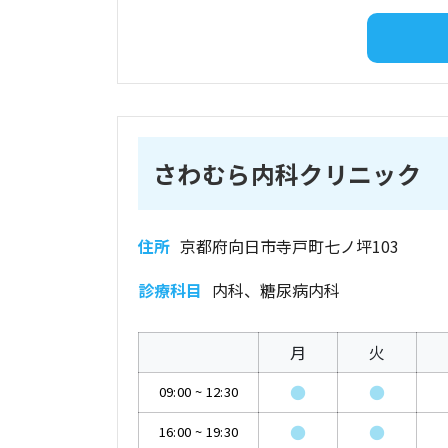
さわむら内科クリニック
住所
京都府向日市寺戸町七ノ坪103
診療科目
内科、糖尿病内科
月
火
●
●
09:00
~
12:30
●
●
16:00
~
19:30