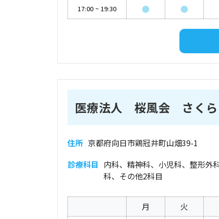
●
●
17:00
~
19:30
医療法人 桜風会 さくら
住所
京都府向日市鶏冠井町山畑39-1
診療科目
内科、精神科、小児科、整形外
科、その他2科目
月
火