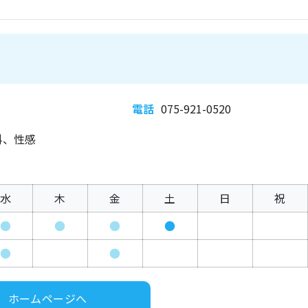
電話
075-921-0520
科、性感
水
木
金
土
日
祝
●
●
●
●
●
●
ホームページへ