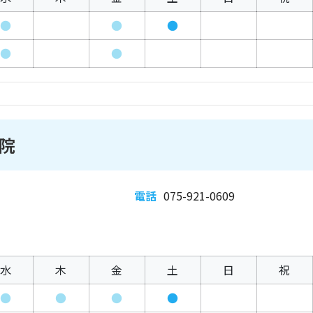
●
●
●
●
●
院
電話
075-921-0609
水
木
金
土
日
祝
●
●
●
●