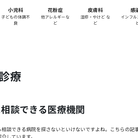
小児科
花粉症
皮膚科
感
子どもの体調不
他アレルギーな
湿疹・やけど な
インフル
良
ど
ど
診療
に相談できる医療機関
ら相談できる病院を探さないといけないですよね。こちらの記
紹介しています。