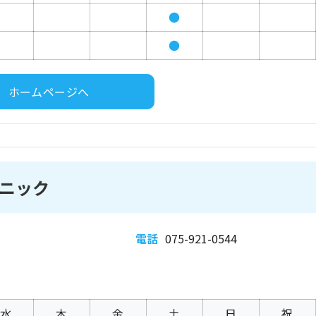
●
●
ホームページへ
ニック
電話
075-921-0544
水
木
金
土
日
祝