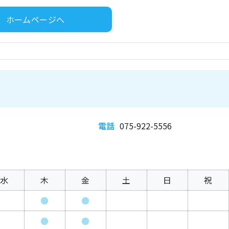
ホームページへ
電話
075-922-5556
水
木
金
土
日
祝
●
●
●
●