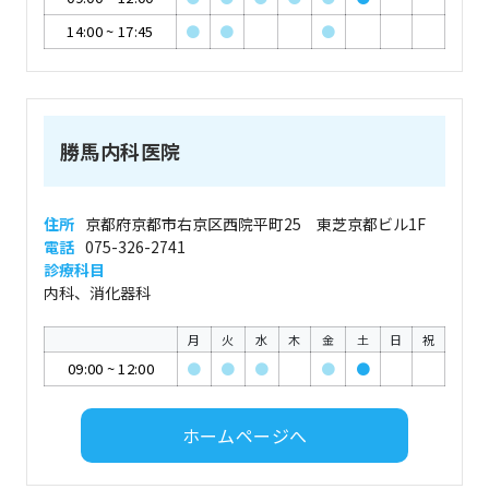
14:00
~
17:45
●
●
●
勝馬内科医院
住所
京都府京都市右京区西院平町25 東芝京都ビル1F
電話
075-326-2741
診療科目
内科、消化器科
月
火
水
木
金
土
日
祝
09:00
~
12:00
●
●
●
●
●
ホームページへ