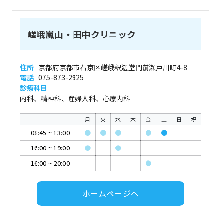
嵯峨嵐山・田中クリニック
住所
京都府京都市右京区嵯峨釈迦堂門前瀬戸川町4-8
電話
075-873-2925
診療科目
内科、精神科、産婦人科、心療内科
月
火
水
木
金
土
日
祝
08:45
~
13:00
●
●
●
●
●
16:00
~
19:00
●
●
16:00
~
20:00
●
ホームページへ