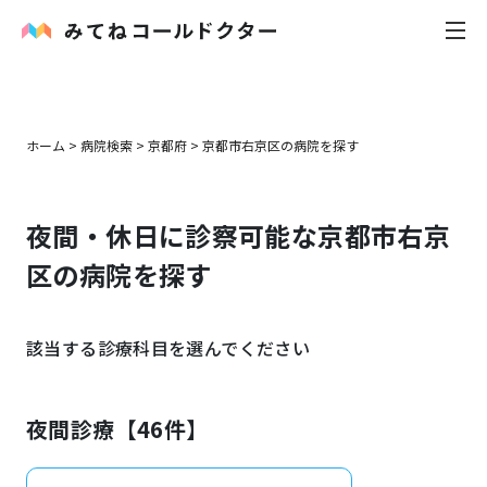
内科
ホーム
>
病院検索
>
京都府
>
京都市右京区
の病院を探す
小児科
夜間・休日に診察可能な
京都市右京
花粉症
区
の病院を探す
皮膚科
該当する診療科目を選んでください
感染症
お役立ち記事
夜間診療【
46
件】
お知らせ