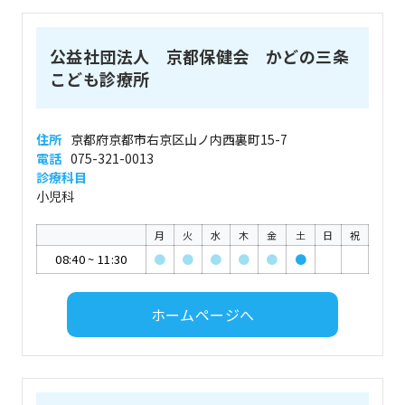
公益社団法人 京都保健会 かどの三条
こども診療所
住所
京都府京都市右京区山ノ内西裏町15-7
電話
075-321-0013
診療科目
小児科
月
火
水
木
金
土
日
祝
08:40
~
11:30
●
●
●
●
●
●
ホームページへ