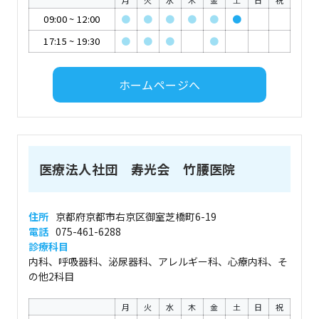
月
火
水
木
金
土
日
祝
09:00
~
12:00
●
●
●
●
●
●
17:15
~
19:30
●
●
●
●
ホームページへ
医療法人社団 寿光会 竹腰医院
住所
京都府京都市右京区御室芝橋町6-19
電話
075-461-6288
診療科目
内科、呼吸器科、泌尿器科、アレルギー科、心療内科、そ
の他2科目
月
火
水
木
金
土
日
祝