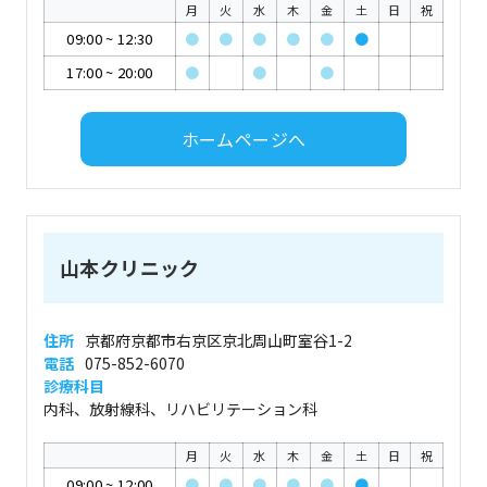
月
火
水
木
金
土
日
祝
09:00
~
12:30
●
●
●
●
●
●
17:00
~
20:00
●
●
●
ホームページへ
山本クリニック
住所
京都府京都市右京区京北周山町室谷1-2
電話
075-852-6070
診療科目
内科、放射線科、リハビリテーション科
月
火
水
木
金
土
日
祝
09:00
~
12:00
●
●
●
●
●
●