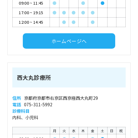
09:00
~
11:45
●
●
●
17:00
~
19:15
●
●
●
●
●
12:00
~
14:45
●
●
●
ホームページへ
西大丸診療所
住所
京都府京都市右京区西京極西大丸町29
電話
075-311-5992
診療科目
内科、小児科
月
火
水
木
金
土
日
祝