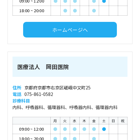
09:00
~
12:00
●
●
●
●
●
18:00
~
20:00
●
●
●
ホームページへ
医療法人 岡田医院
住所
京都府京都市右京区嵯峨中又町25
電話
075-861-0582
診療科目
内科、呼吸器科、循環器科、呼吸器内科、循環器内科
月
火
水
木
金
土
日
祝
09:00
~
12:00
●
●
●
●
●
●
18:00
~
20:00
●
●
●
●