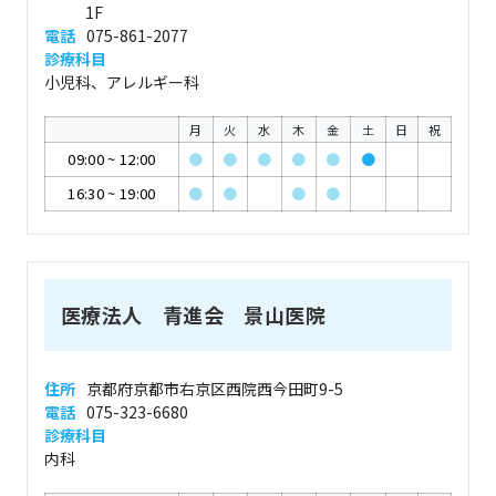
1F
電話
075-861-2077
診療科目
小児科、アレルギー科
月
火
水
木
金
土
日
祝
09:00
~
12:00
●
●
●
●
●
●
16:30
~
19:00
●
●
●
●
医療法人 青進会 景山医院
住所
京都府京都市右京区西院西今田町9-5
電話
075-323-6680
診療科目
内科