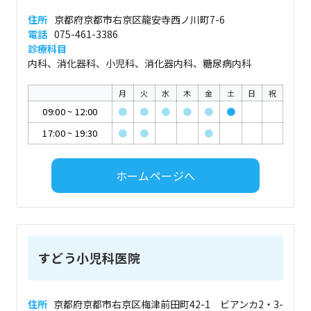
住所
京都府京都市右京区龍安寺西ノ川町7-6
電話
075-461-3386
診療科目
内科、消化器科、小児科、消化器内科、糖尿病内科
月
火
水
木
金
土
日
祝
09:00
~
12:00
●
●
●
●
●
●
17:00
~
19:30
●
●
●
ホームページへ
すどう小児科医院
住所
京都府京都市右京区梅津前田町42-1 ビアンカ2・3-