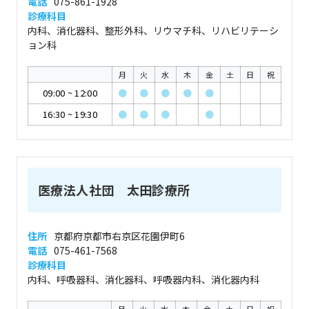
電話
075-861-1928
診療科目
内科、消化器科、整形外科、リウマチ科、リハビリテーシ
ョン科
月
火
水
木
金
土
日
祝
09:00
~
12:00
●
●
●
●
●
16:30
~
19:30
●
●
●
●
医療法人社団 太田診療所
住所
京都府京都市右京区花園伊町6
電話
075-461-7568
診療科目
内科、呼吸器科、消化器科、呼吸器内科、消化器内科