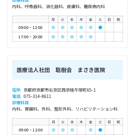
診療科目
内科、呼吸器科、消化器科、皮膚科、糖尿病内科
月
火
水
木
金
土
日
祝
09:00
~
12:00
●
●
●
●
●
●
17:00
~
20:00
●
●
●
●
●
医療法人社団 聡樹会 まさき医院
住所
京都府京都市右京区西京極午塚町65-1
電話
075-314-8611
診療科目
内科、胃腸科、外科、整形外科、リハビリテーション科
月
火
水
木
金
土
日
祝
09:00
~
12:00
●
●
●
●
●