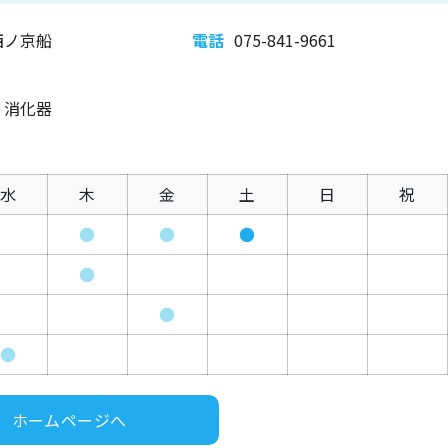
西ノ京船
電話
075-841-9661
、消化器
水
木
金
土
日
祝
●
●
●
●
●
●
ホームページへ