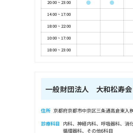
●
●
20:00
~
23:00
14:00
~
17:00
18:00
~
22:00
10:00
~
17:00
18:00
~
23:00
一般財団法人 大和松寿会
住所
京都府京都市中京区三条通高倉東入桝
診療科目
内科、神経内科、呼吸器科、消
循環器科、その他6科目