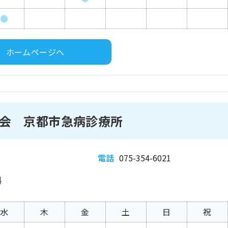
●
ホームページへ
会 京都市急病診療所
電話
075-354-6021
科
水
木
金
土
日
祝