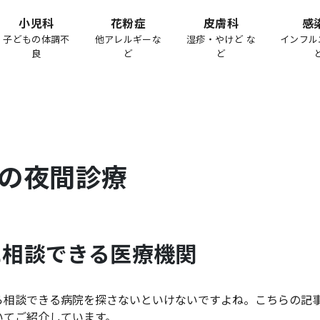
小児科
花粉症
皮膚科
感
子どもの体調不
他アレルギーな
湿疹・やけど な
インフル
良
ど
ど
の夜間診療
に相談できる医療機関
ら相談できる病院を探さないといけないですよね。こちらの記
いてご紹介しています。