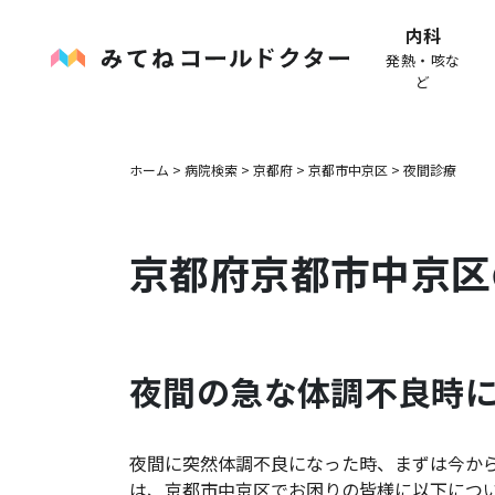
内科
発熱・咳な
ど
ホーム
>
病院検索
>
京都府
>
京都市中京区
>
夜間診療
京都府
京都市中京区
夜間の急な体調不良時
夜間に突然体調不良になった時、まずは今か
は、
京都市中京区
でお困りの皆様に以下につ