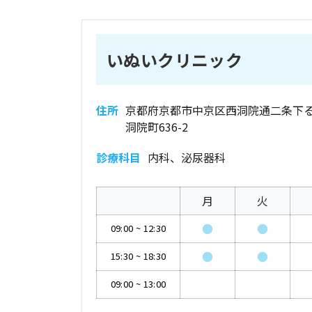
いぬいクリニック
住所
京都府京都市中京区西洞院通二条下
洞院町636-2
診療科目
内科、泌尿器科
月
火
●
●
09:00
~
12:30
●
●
15:30
~
18:30
09:00
~
13:00