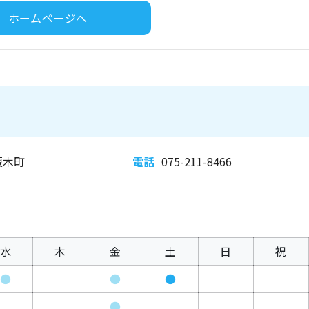
ホームページへ
榎木町
電話
075-211-8466
水
木
金
土
日
祝
●
●
●
●