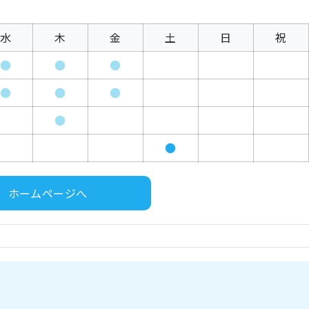
水
木
金
土
日
祝
●
●
●
●
●
●
●
●
ホームページへ