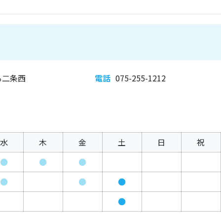
る二条西
電話
075-255-1212
水
木
金
土
日
祝
●
●
●
●
●
●
●