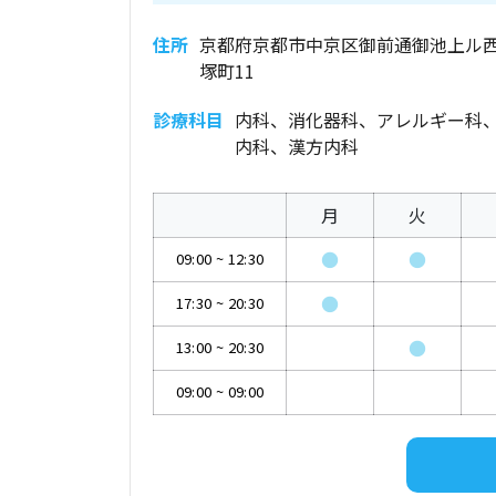
住所
京都府京都市中京区御前通御池上ル
塚町11
診療科目
内科、消化器科、アレルギー科
内科、漢方内科
月
火
●
●
09:00
~
12:30
●
17:30
~
20:30
●
13:00
~
20:30
09:00
~
09:00