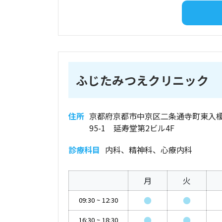
ふじたみつえクリニック
住所
京都府京都市中京区二条通寺町東入
95-1 延寿堂第2ビル4F
診療科目
内科、精神科、心療内科
月
火
●
●
09:30
~
12:30
●
●
16:30
~
18:30