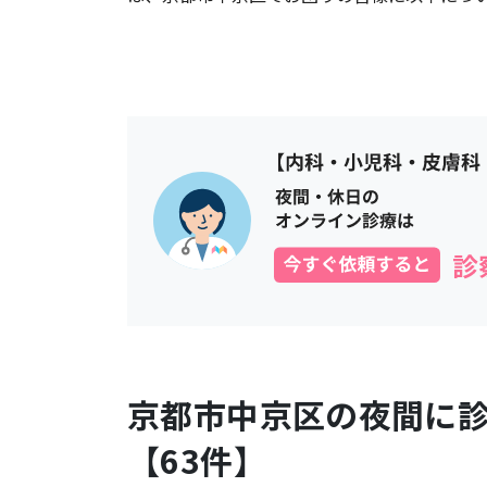
京都市中京区
の夜間に
【
63
件】