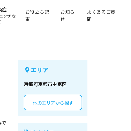
染症
お役立ち記
お知ら
よくあるご質
エンザ な
事
せ
問
ど
エリア
京都府
京都市中京区
他のエリアから探す
事で