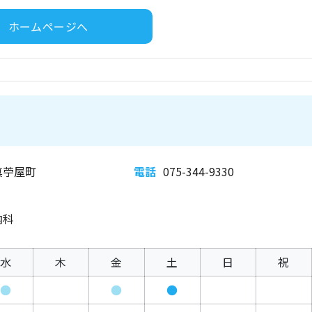
ホームページへ
真苧屋町
電話
075-344-9330
内科
水
木
金
土
日
祝
●
●
●