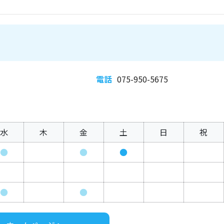
電話
075-950-5675
水
木
金
土
日
祝
●
●
●
●
●