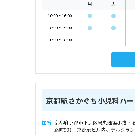
月
火
●
●
10:00
~
16:00
●
●
18:00
~
19:00
10:00
~
18:00
京都駅さかぐち小児科ハー
住所
京都府京都市下京区烏丸通塩小路下
路町901 京都駅ビル内ホテルグラ