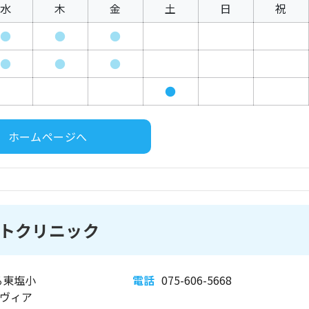
水
木
金
土
日
祝
●
●
●
●
●
●
●
ホームページへ
トクリニック
る東塩小
電話
075-606-5668
ンヴィア