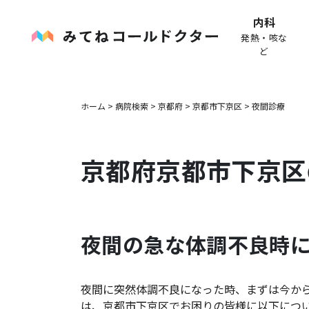
内科
発熱・咳な
ど
ホーム
>
病院検索
>
京都府
>
京都市下京区
>
夜間診療
京都府
京都市下京区
夜間の急な体調不良時
夜間に突然体調不良になった時、まずは今か
は、
京都市下京区
でお困りの皆様に以下につ