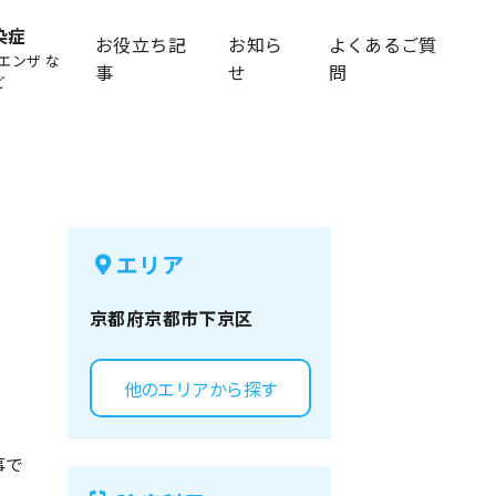
染症
お役立ち記
お知ら
よくあるご質
エンザ な
事
せ
問
ど
エリア
京都府
京都市下京区
他のエリアから探す
事で