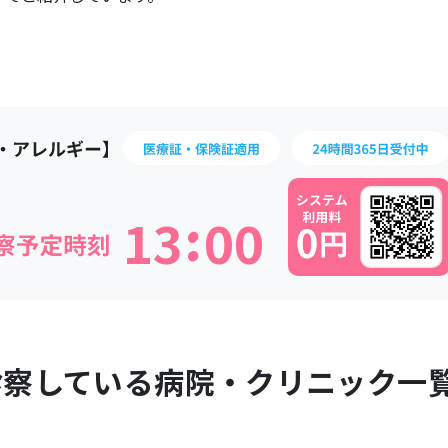
:
1
3
0
0
診察している病院・クリニック一