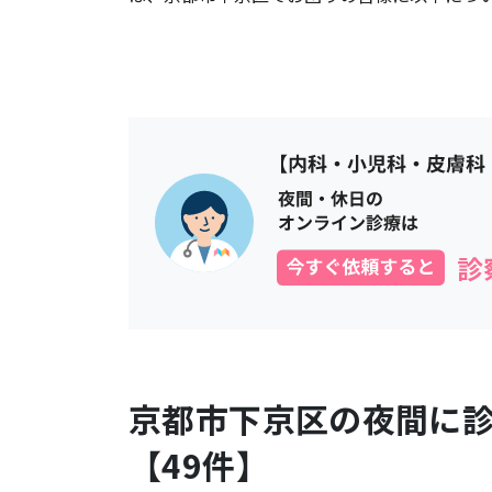
京都市下京区
の夜間に
【
49
件】