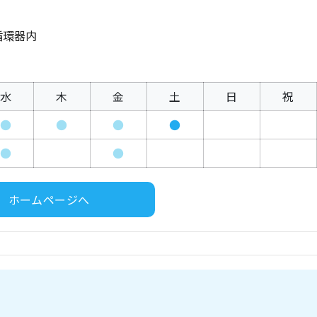
循環器内
水
木
金
土
日
祝
●
●
●
●
●
●
ホームページへ