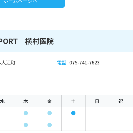
ホームページへ
PORT 横村医院
る大江町
電話
075-741-7623
水
木
金
土
日
祝
●
●
●
●
●