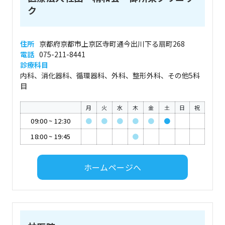
ク
住所
京都府京都市上京区寺町通今出川下る扇町268
電話
075-211-8441
診療科目
内科、消化器科、循環器科、外科、整形外科、その他5科
目
月
火
水
木
金
土
日
祝
09:00
~
12:30
●
●
●
●
●
●
18:00
~
19:45
●
ホームページへ