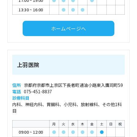
17:00
~
19:00
●
●
●
●
13:30
~
16:00
●
●
●
ホームページへ
上羽医院
住所
京都府京都市上京区下長者町通油小路東入鷹司町59
電話
075-451-8837
診療科目
内科、神経内科、胃腸科、小児科、放射線科、その他1科
目
月
火
水
木
金
土
日
祝
09:00
~
12:00
●
●
●
●
●
●