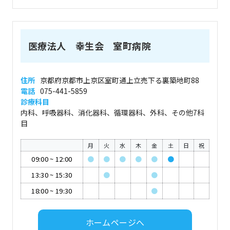
医療法人 幸生会 室町病院
住所
京都府京都市上京区室町通上立売下る裏築地町88
電話
075-441-5859
診療科目
内科、呼吸器科、消化器科、循環器科、外科、その他7科
目
月
火
水
木
金
土
日
祝
09:00
~
12:00
●
●
●
●
●
●
13:30
~
15:30
●
●
18:00
~
19:30
●
ホームページへ