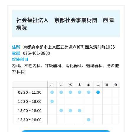
社会福祉法人 京都社会事業財団 西陣
病院
住所
京都府京都市上京区五辻通六軒町西入溝前町1035
電話
075-461-8800
診療科目
内科、神経内科、呼吸器科、消化器科、循環器科、その他
23科目
月
火
水
木
金
土
日
祝
08:30
~
11:30
●
●
●
●
●
●
12:30
~
18:00
●
13:00
~
18:00
●
●
●
13:30
~
18:00
●