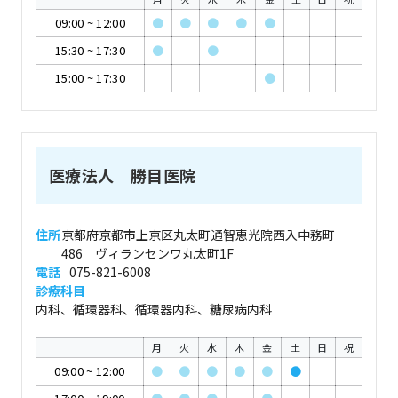
09:00
~
12:00
●
●
●
●
●
15:30
~
17:30
●
●
15:00
~
17:30
●
医療法人 勝目医院
住所
京都府京都市上京区丸太町通智恵光院西入中務町
486 ヴィランセンワ丸太町1F
電話
075-821-6008
診療科目
内科、循環器科、循環器内科、糖尿病内科
月
火
水
木
金
土
日
祝
09:00
~
12:00
●
●
●
●
●
●