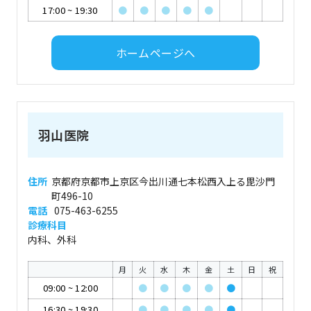
17:00
~
19:30
●
●
●
●
●
ホームページへ
羽山医院
住所
京都府京都市上京区今出川通七本松西入上る毘沙門
町496-10
電話
075-463-6255
診療科目
内科、外科
月
火
水
木
金
土
日
祝
09:00
~
12:00
●
●
●
●
●
16:30
~
19:30
●
●
●
●
●