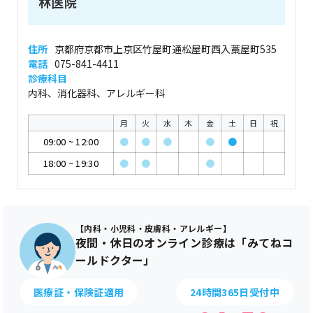
林医院
住所
京都府京都市上京区竹屋町通松屋町西入藁屋町535
電話
075-841-4411
診療科目
内科、消化器科、アレルギー科
月
火
水
木
金
土
日
祝
09:00
~
12:00
●
●
●
●
●
18:00
~
19:30
●
●
●
【内科・小児科・皮膚科・アレルギー】
夜間・休日のオンライン診療は「みてねコ
ールドクター」
医療証・保険証適用
24時間365日受付中