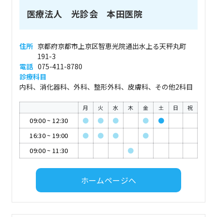
医療法人 光診会 本田医院
住所
京都府京都市上京区智恵光院通出水上る天秤丸町
191-3
電話
075-411-8780
診療科目
内科、消化器科、外科、整形外科、皮膚科、その他2科目
月
火
水
木
金
土
日
祝
09:00
~
12:30
●
●
●
●
●
16:30
~
19:00
●
●
●
●
09:00
~
11:30
●
ホームページへ