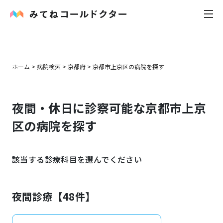
内科
ホーム
>
病院検索
>
京都府
>
京都市上京区
の病院を探す
小児科
夜間・休日に診察可能な
京都市上京
花粉症
区
の病院を探す
皮膚科
該当する診療科目を選んでください
感染症
お役立ち記事
夜間診療【
48
件】
お知らせ