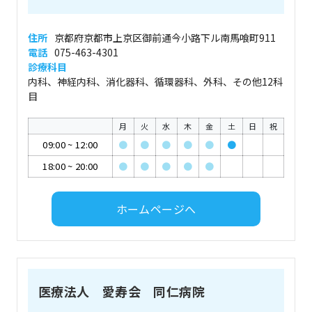
住所
京都府京都市上京区御前通今小路下ル南馬喰町911
電話
075-463-4301
診療科目
内科、神経内科、消化器科、循環器科、外科、その他12科
目
月
火
水
木
金
土
日
祝
09:00
~
12:00
●
●
●
●
●
●
18:00
~
20:00
●
●
●
●
●
ホームページへ
医療法人 愛寿会 同仁病院