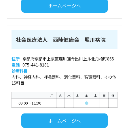
ホームページへ
社会医療法人 西陣健康会 堀川病院
住所
京都府京都市上京区堀川通今出川上ル北舟橋町865
電話
075-441-8181
診療科目
内科、神経内科、呼吸器科、消化器科、循環器科、その他
15科目
月
火
水
木
金
土
日
祝
09:00
~
11:30
●
ホームページへ