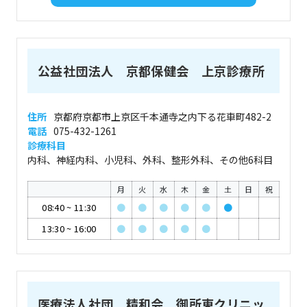
公益社団法人 京都保健会 上京診療所
住所
京都府京都市上京区千本通寺之内下る花車町482-2
電話
075-432-1261
診療科目
内科、神経内科、小児科、外科、整形外科、その他6科目
月
火
水
木
金
土
日
祝
08:40
~
11:30
●
●
●
●
●
●
13:30
~
16:00
●
●
●
●
●
医療法人社団 精和会 御所東クリニッ