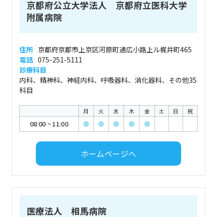
京都府公立大学法人 京都府立医科大学
附属病院
住所
京都府京都市上京区河原町通広小路上ル梶井町465
電話
075-251-5111
診療科目
内科、精神科、神経内科、呼吸器科、消化器科、その他35
科目
月
火
水
木
金
土
日
祝
08:00
~
11:00
●
●
●
●
●
ホームページへ
医療法人 相馬病院