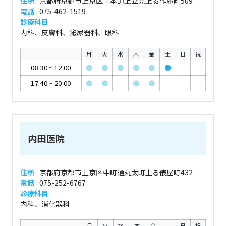
住所
京都府京都市上京区千本通上立売上る作庵町509
電話
075-462-1519
診療科目
内科、皮膚科、泌尿器科、眼科
月
火
水
木
金
土
日
祝
08:30
~
12:00
●
●
●
●
●
●
17:40
~
20:00
●
●
●
●
内田医院
住所
京都府京都市上京区中町通丸太町上る俵屋町432
電話
075-252-6767
診療科目
内科、消化器科
月
火
水
木
金
土
日
祝