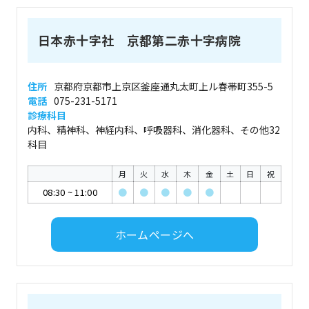
日本赤十字社 京都第二赤十字病院
住所
京都府京都市上京区釜座通丸太町上ル春帯町355-5
電話
075-231-5171
診療科目
内科、精神科、神経内科、呼吸器科、消化器科、その他32
科目
月
火
水
木
金
土
日
祝
08:30
~
11:00
●
●
●
●
●
ホームページへ