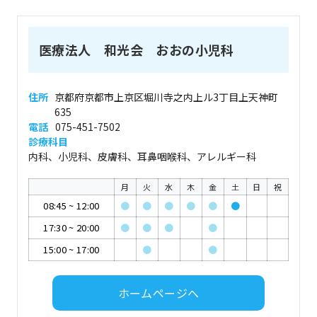
医療法人 和光会 おおの小児科
住所
京都府京都市上京区堀川寺之内上ル3丁目上天神町
635
電話
075-451-7502
診療科目
内科、小児科、皮膚科、耳鼻咽喉科、アレルギー科
月
火
水
木
金
土
日
祝
08:45
~
12:00
●
●
●
●
●
●
17:30
~
20:00
●
●
●
●
15:00
~
17:00
●
●
ホームページへ