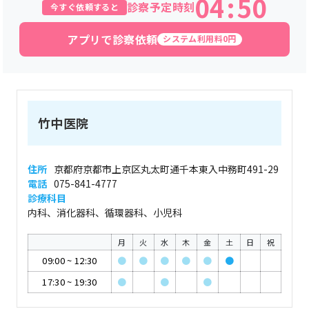
04
:
50
診察予定時刻
今すぐ依頼すると
アプリで診察依頼
システム利用料0円
竹中医院
住所
京都府京都市上京区丸太町通千本東入中務町491-29
電話
075-841-4777
診療科目
内科、消化器科、循環器科、小児科
月
火
水
木
金
土
日
祝
09:00
~
12:30
●
●
●
●
●
●
17:30
~
19:30
●
●
●