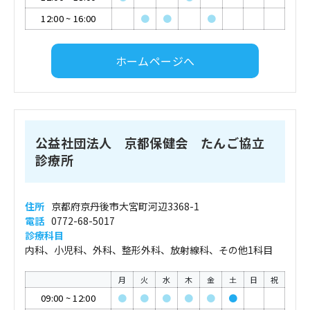
12:00
~
16:00
●
●
●
ホームページへ
公益社団法人 京都保健会 たんご協立
診療所
住所
京都府京丹後市大宮町河辺3368-1
電話
0772-68-5017
診療科目
内科、小児科、外科、整形外科、放射線科、その他1科目
月
火
水
木
金
土
日
祝
09:00
~
12:00
●
●
●
●
●
●