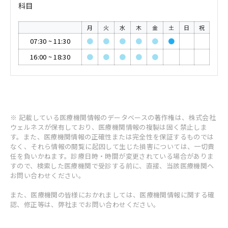
科目
月
火
水
木
金
土
日
祝
07:30
~
11:30
●
●
●
●
●
●
16:00
~
18:30
●
●
●
●
●
※ 記載している医療機関情報のデータベースの著作権は、株式会社
ウェルネスが保有しており、医療機関情報の複製は固く禁止しま
す。また、医療機関情報の正確性または完全性を保証するものでは
なく、それら情報の閲覧に起因して生じた損害については、一切責
任を負いかねます。診療日時・時間が変更されている場合がありま
すので、検索した医療機関で受診する前に、直接、当該医療機関へ
お問い合わせください。
また、医療機関の皆様におかれましては、医療機関情報に関する確
認、修正等は、弊社までお問い合わせください。