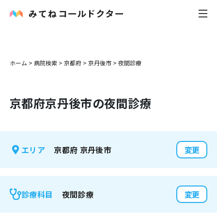
内科
ホーム
>
病院検索
>
京都府
>
京丹後市
>
夜間診療
小児科
京都府
京丹後市
の夜間診療
花粉症
皮膚科
京都府
京丹後市
エリア
変更
感染症
お役立ち記事
夜間診療
診療科目
変更
お知らせ