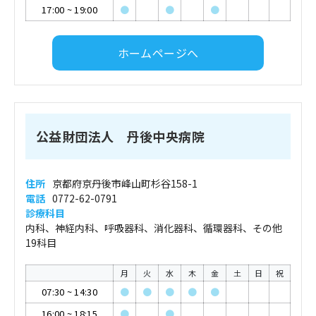
17:00
~
19:00
●
●
●
ホームページへ
公益財団法人 丹後中央病院
住所
京都府京丹後市峰山町杉谷158-1
電話
0772-62-0791
診療科目
内科、神経内科、呼吸器科、消化器科、循環器科、その他
19科目
月
火
水
木
金
土
日
祝
07:30
~
14:30
●
●
●
●
●
16:00
~
18:15
●
●