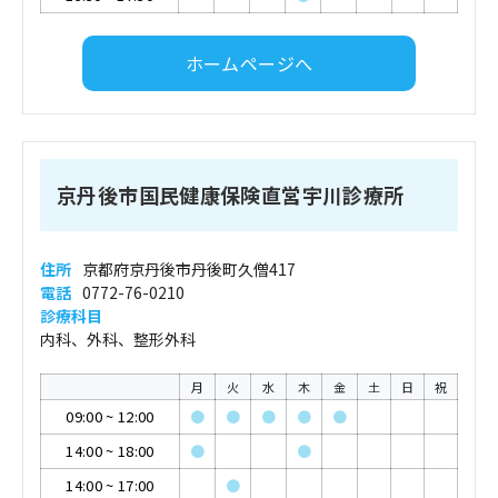
ホームページへ
京丹後市国民健康保険直営宇川診療所
住所
京都府京丹後市丹後町久僧417
電話
0772-76-0210
診療科目
内科、外科、整形外科
月
火
水
木
金
土
日
祝
09:00
~
12:00
●
●
●
●
●
14:00
~
18:00
●
●
14:00
~
17:00
●