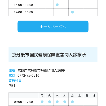
15:00
~
18:00
●
14:00
~
16:00
●
ホームページへ
京丹後市国民健康保険直営間人診療所
住所
京都府京丹後市丹後町間人1699
電話
0772-75-0210
診療科目
内科
月
火
水
木
金
土
日
祝
09:00
~
12:00
●
●
●
●
●