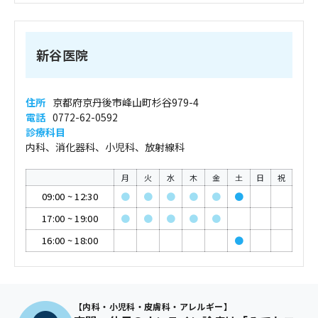
新谷医院
住所
京都府京丹後市峰山町杉谷979-4
電話
0772-62-0592
診療科目
内科、消化器科、小児科、放射線科
月
火
水
木
金
土
日
祝
09:00
~
12:30
●
●
●
●
●
●
17:00
~
19:00
●
●
●
●
●
16:00
~
18:00
●
【内科・小児科・皮膚科・アレルギー】