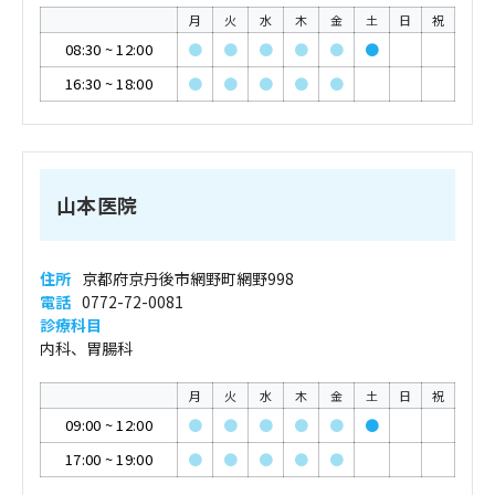
月
火
水
木
金
土
日
祝
08:30
~
12:00
●
●
●
●
●
●
16:30
~
18:00
●
●
●
●
●
山本医院
住所
京都府京丹後市網野町網野998
電話
0772-72-0081
診療科目
内科、胃腸科
月
火
水
木
金
土
日
祝
09:00
~
12:00
●
●
●
●
●
●
17:00
~
19:00
●
●
●
●
●