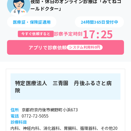
夜間・休日のオンライン診療は「みてねコ
ールドクター」
医療証・保険証適用
24時間365日受付中
17
:
25
診察予定時刻
今すぐ依頼すると
アプリで診察依頼
システム利用料0円
特定医療法人 三青園 丹後ふるさと病
院
住所
京都府京丹後市網野町小浜673
電話
0772-72-5055
診療科目
内科、神経内科、消化器科、胃腸科、循環器科、その他20