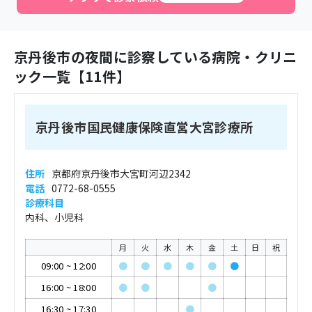
京丹後市
の夜間に診察している病院・クリニ
ック一覧【
11
件】
京丹後市国民健康保険直営大宮診療所
住所
京都府京丹後市大宮町河辺2342
電話
0772-68-0555
診療科目
内科、小児科
月
火
水
木
金
土
日
祝
09:00
~
12:00
●
●
●
●
●
●
16:00
~
18:00
●
●
●
16:30
~
17:30
●