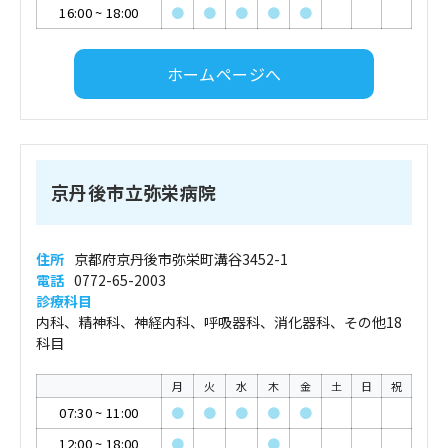
16:00
~
18:00
●
●
●
●
●
ホームページへ
京丹後市立弥栄病院
住所
京都府京丹後市弥栄町溝谷3452-1
電話
0772-65-2003
診療科目
内科、精神科、神経内科、呼吸器科、消化器科、その他18
科目
月
火
水
木
金
土
日
祝
07:30
~
11:00
●
●
●
●
●
12:00
~
18:00
●
●