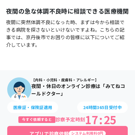
よくあるご質問
夜間の急な体調不良時に相談できる医療機関
夜間に突然体調不良になった時、まずは今から相談で
きる病院を探さないといけないですよね。こちらの記
事では、
京丹後市
でお困りの皆様に以下についてご紹
介しています。
【内科・小児科・皮膚科・アレルギー】
夜間・休日のオンライン診療は「みてねコ
ールドクター」
医療証・保険証適用
24時間365日受付中
17
:
25
診察予定時刻
今すぐ依頼すると
アプリで診察依頼
システム利用料0円