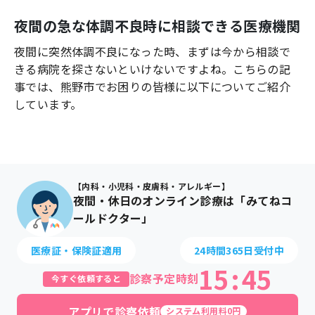
よくあるご質問
夜間の急な体調不良時に相談できる医療機関
夜間に突然体調不良になった時、まずは今から相談で
きる病院を探さないといけないですよね。こちらの記
事では、
熊野市
でお困りの皆様に以下についてご紹介
しています。
【内科・小児科・皮膚科・アレルギー】
夜間・休日のオンライン診療は「みてねコ
ールドクター」
医療証・保険証適用
24時間365日受付中
15
:
45
診察予定時刻
今すぐ依頼すると
アプリで診察依頼
システム利用料0円