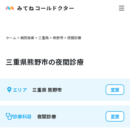
内科
ホーム
>
病院検索
>
三重県
>
熊野市
>
夜間診療
小児科
三重県
熊野市
の夜間診療
花粉症
皮膚科
三重県
熊野市
エリア
変更
感染症
お役立ち記事
夜間診療
診療科目
変更
お知らせ