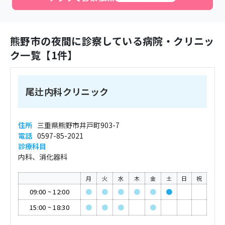
熊野市
の夜間に診察している病院・クリニッ
ク一覧【
1
件】
尾辻内科クリニック
住所
三重県熊野市井戸町903-7
電話
0597-85-2021
診療科目
内科、消化器科
月
火
水
木
金
土
日
祝
09:00
~
12:00
●
●
●
●
●
●
15:00
~
18:30
●
●
●
●