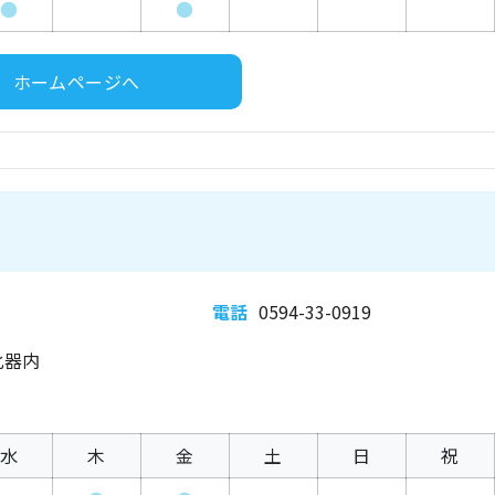
●
●
ホームページへ
電話
0594-33-0919
化器内
水
木
金
土
日
祝