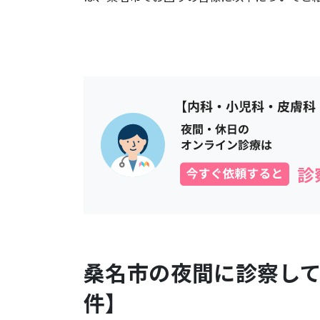
桑名市
の夜間に診察し
件】