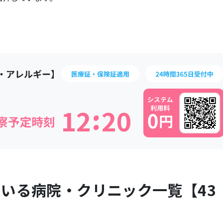
:
1
2
2
0
ている病院・クリニック一覧【
43