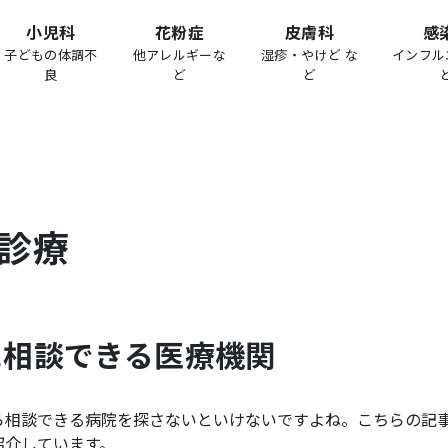
小児科
花粉症
皮膚科
感
子どもの体調不
他アレルギーな
湿疹・やけど な
インフル
良
ど
ど
診療
に相談できる医療機関
ら相談できる病院を探さないといけないですよね。こちらの記
紹介しています。