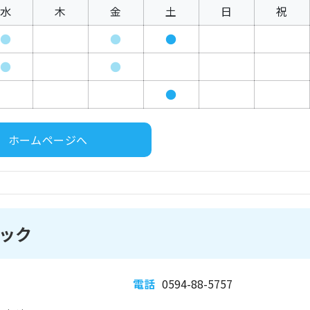
水
木
金
土
日
祝
●
●
●
●
●
●
ホームページへ
ック
電話
0594-88-5757