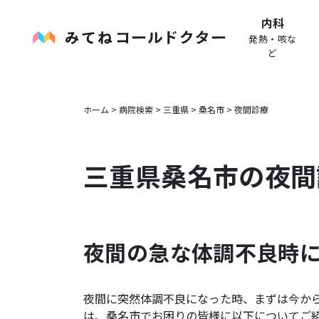
内科
発熱・咳な
ど
ホーム
>
病院検索
>
三重県
>
桑名市
>
夜間診療
三重県
桑名市
の夜間
夜間の急な体調不良時
夜間に突然体調不良になった時、まずは今か
は、
桑名市
でお困りの皆様に以下についてご