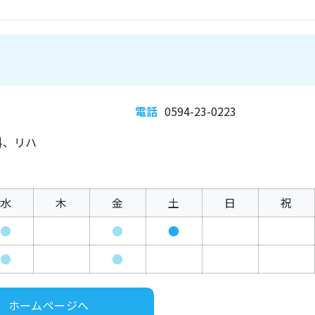
電話
0594-23-0223
科、リハ
水
木
金
土
日
祝
●
●
●
●
●
ホームページへ