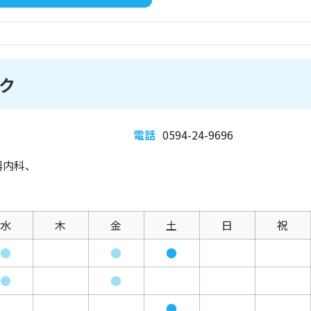
ク
電話
0594-24-9696
器内科、
水
木
金
土
日
祝
●
●
●
●
●
●