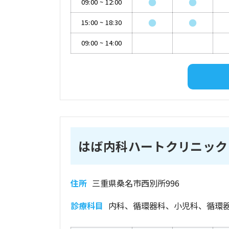
●
●
09:00
~
12:00
●
●
15:00
~
18:30
09:00
~
14:00
はば内科ハートクリニック
住所
三重県桑名市西別所996
診療科目
内科、循環器科、小児科、循環