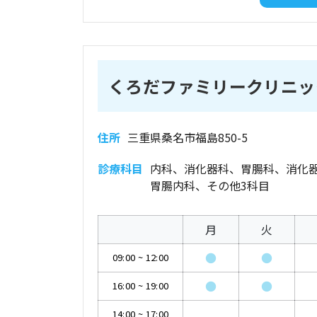
くろだファミリークリニッ
住所
三重県桑名市福島850-5
診療科目
内科、消化器科、胃腸科、消化
胃腸内科、その他3科目
月
火
●
●
09:00
~
12:00
●
●
16:00
~
19:00
14:00
~
17:00