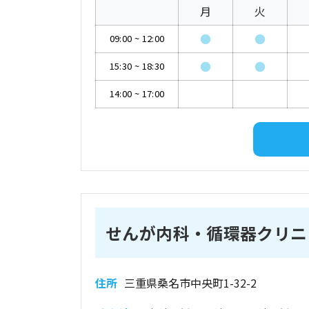
月
火
●
●
09:00
~
12:00
●
●
15:30
~
18:30
14:00
~
17:00
せんが内科・循環器クリニ
住所
三重県桑名市中央町1-32-2