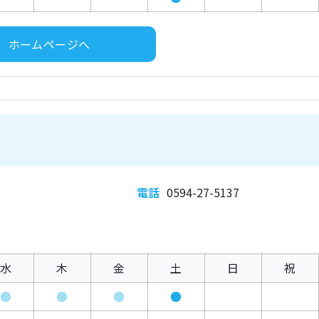
ホームページへ
電話
0594-27-5137
水
木
金
土
日
祝
●
●
●
●