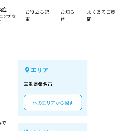
染症
お役立ち記
お知ら
よくあるご質
エンザ な
事
せ
問
ど
エリア
三重県
桑名市
他のエリアから探す
事で