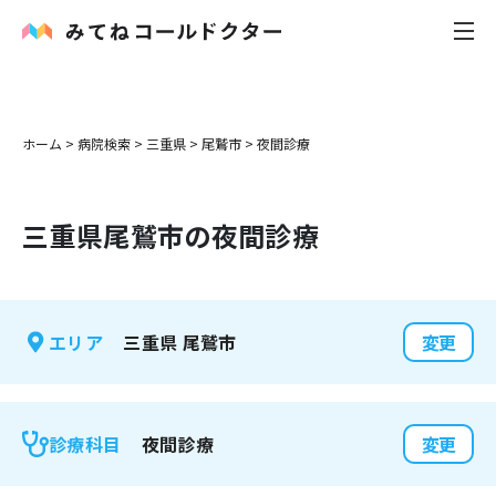
内科
ホーム
>
病院検索
>
三重県
>
尾鷲市
>
夜間診療
小児科
三重県
尾鷲市
の夜間診療
花粉症
皮膚科
三重県
尾鷲市
エリア
変更
感染症
お役立ち記事
夜間診療
診療科目
変更
お知らせ