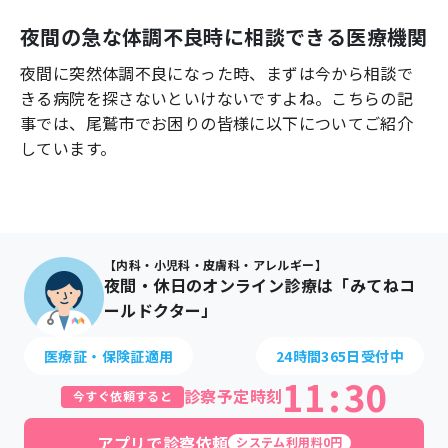
よくあるご質問
夜間の急な体調不良時に相談できる医療機関
夜間に突然体調不良になった時、まずは今から相談で
きる病院を探さないといけないですよね。こちらの記
事では、
尾鷲市
でお困りの皆様に以下についてご紹介
しています。
【内科・小児科・皮膚科・アレルギー】
夜間・休日のオンライン診療は「みてねコ
ールドクター」
医療証・保険証適用
24時間365日受付中
11
:
30
診察予定時刻
今すぐ依頼すると
アプリで診察依頼
システム利用料0円