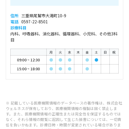
住所
三重県尾鷲市大滝町10-9
電話
0597-22-8501
診療科目
内科、呼吸器科、消化器科、循環器科、小児科、その他3科
目
月
火
水
木
金
土
日
祝
09:00
~
12:30
●
●
●
●
●
15:00
~
18:00
●
●
●
●
※ 記載している医療機関情報のデータベースの著作権は、株式会社
ウェルネスが保有しており、医療機関情報の複製は固く禁止しま
す。また、医療機関情報の正確性または完全性を保証するものでは
なく、それら情報の閲覧に起因して生じた損害については、一切責
任を負いかねます。診療日時・時間が変更されている場合がありま