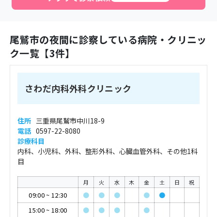
尾鷲市
の夜間に診察している病院・クリニッ
ク一覧【
3
件】
さわだ内科外科クリニック
住所
三重県尾鷲市中川18-9
電話
0597-22-8080
診療科目
内科、小児科、外科、整形外科、心臓血管外科、その他1科
目
月
火
水
木
金
土
日
祝
09:00
~
12:30
●
●
●
●
●
15:00
~
18:00
●
●
●
●