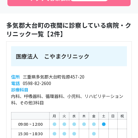
多気郡大台町
の夜間に診察している病院・ク
リニック一覧【
2
件】
医療法人 こやまクリニック
住所
三重県多気郡大台町佐原457-20
電話
0598-82-2600
診療科目
内科、呼吸器科、循環器科、小児科、リハビリテーション
科、その他3科目
月
火
水
木
金
土
日
祝
09:00
~
12:00
●
●
●
●
●
●
15:30
~
18:30
●
●
●
●