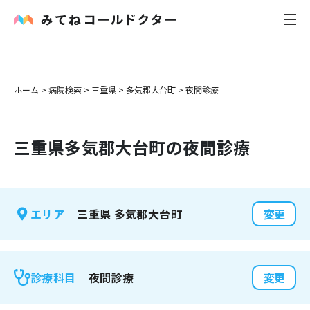
内科
ホーム
>
病院検索
>
三重県
>
多気郡大台町
>
夜間診療
小児科
三重県
多気郡大台町
の夜間診療
花粉症
皮膚科
三重県
多気郡大台町
エリア
変更
感染症
お役立ち記事
夜間診療
診療科目
変更
お知らせ