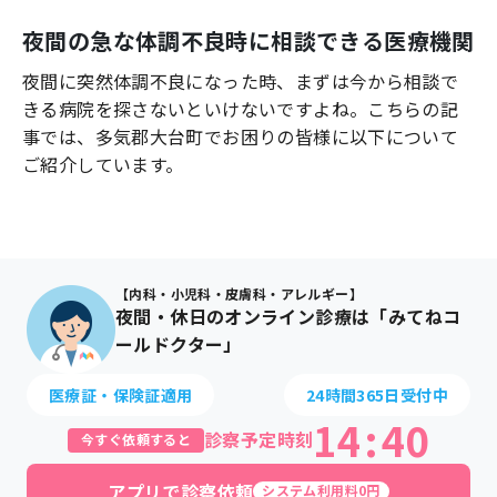
よくあるご質問
夜間の急な体調不良時に相談できる医療機関
夜間に突然体調不良になった時、まずは今から相談で
きる病院を探さないといけないですよね。こちらの記
事では、
多気郡大台町
でお困りの皆様に以下について
ご紹介しています。
【内科・小児科・皮膚科・アレルギー】
夜間・休日のオンライン診療は「みてねコ
ールドクター」
医療証・保険証適用
24時間365日受付中
14
:
40
診察予定時刻
今すぐ依頼すると
アプリで診察依頼
システム利用料0円