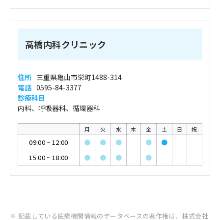
高橋内科クリニック
住所
三重県亀山市栄町1488-314
電話
0595-84-3377
診療科目
内科、呼吸器科、循環器科
月
火
水
木
金
土
日
祝
09:00
~
12:00
●
●
●
●
●
15:00
~
18:00
●
●
●
●
※ 記載している医療機関情報のデータベースの著作権は、株式会社