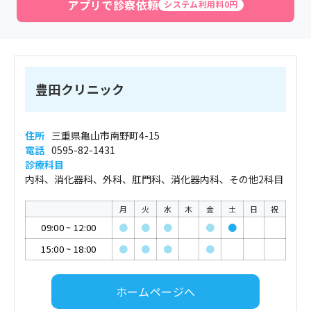
アプリで診察依頼
システム利用料0円
豊田クリニック
住所
三重県亀山市南野町4-15
電話
0595-82-1431
診療科目
内科、消化器科、外科、肛門科、消化器内科、その他2科目
月
火
水
木
金
土
日
祝
09:00
~
12:00
●
●
●
●
●
15:00
~
18:00
●
●
●
●
ホームページへ