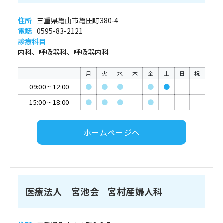
住所
三重県亀山市亀田町380-4
電話
0595-83-2121
診療科目
内科、呼吸器科、呼吸器内科
月
火
水
木
金
土
日
祝
09:00
~
12:00
●
●
●
●
●
15:00
~
18:00
●
●
●
●
ホームページへ
医療法人 宮池会 宮村産婦人科