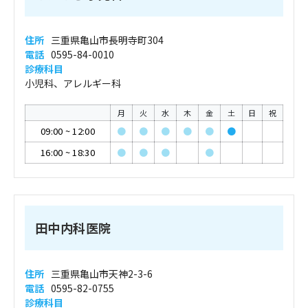
住所
三重県亀山市長明寺町304
電話
0595-84-0010
診療科目
小児科、アレルギー科
月
火
水
木
金
土
日
祝
09:00
~
12:00
●
●
●
●
●
●
16:00
~
18:30
●
●
●
●
田中内科医院
住所
三重県亀山市天神2-3-6
電話
0595-82-0755
診療科目