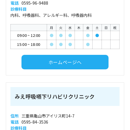
電話
0595-96-9488
診療科目
内科、呼吸器科、アレルギー科、呼吸器内科
月
火
水
木
金
土
日
祝
09:00
~
12:00
●
●
●
●
●
15:00
~
18:00
●
●
●
●
ホームページへ
みえ呼吸嚥下リハビリクリニック
住所
三重県亀山市アイリス町14-7
電話
0595-84-3536
診療科目