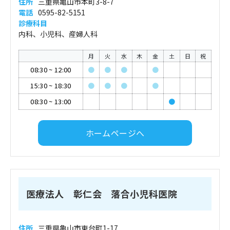
住所
三重県亀山市本町3-8-7
電話
0595-82-5151
診療科目
内科、小児科、産婦人科
月
火
水
木
金
土
日
祝
08:30
~
12:00
●
●
●
●
15:30
~
18:30
●
●
●
●
08:30
~
13:00
●
ホームページへ
医療法人 彰仁会 落合小児科医院
住所
三重県亀山市東台町1-17