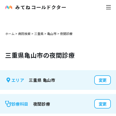
内科
ホーム
>
病院検索
>
三重県
>
亀山市
>
夜間診療
小児科
三重県
亀山市
の夜間診療
花粉症
皮膚科
三重県
亀山市
エリア
変更
感染症
お役立ち記事
夜間診療
診療科目
変更
お知らせ