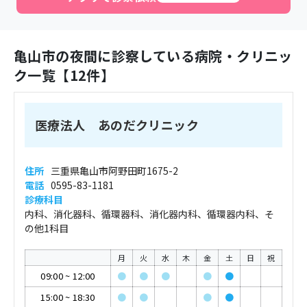
亀山市
の夜間に診察している病院・クリニッ
ク一覧【
12
件】
医療法人 あのだクリニック
住所
三重県亀山市阿野田町1675-2
電話
0595-83-1181
診療科目
内科、消化器科、循環器科、消化器内科、循環器内科、そ
の他1科目
月
火
水
木
金
土
日
祝
09:00
~
12:00
●
●
●
●
●
15:00
~
18:30
●
●
●
●