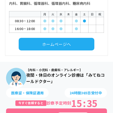
内科、胃腸科、循環器科、循環器内科、糖尿病内科
月
火
水
木
金
土
日
祝
08:30
~
12:00
●
●
●
●
●
16:00
~
18:00
●
●
●
●
ホームページへ
【内科・小児科・皮膚科・アレルギー】
夜間・休日のオンライン診療は「みてねコ
ールドクター」
医療証・保険証適用
24時間365日受付中
15
:
35
診察予定時刻
今すぐ依頼すると