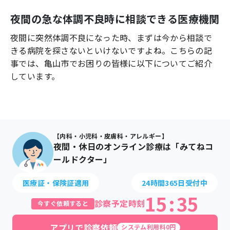
よくあるご質問
夜間の急な体調不良時に相談できる医療機関
夜間に突然体調不良になった時、まずは今から相談で
きる病院を探さないといけないですよね。こちらの記
事では、
亀山市
でお困りの皆様に以下についてご紹介
しています。
【内科・小児科・皮膚科・アレルギー】
夜間・休日のオンライン診療は「みてねコ
ールドクター」
医療証・保険証適用
24時間365日受付中
15
:
35
診察予定時刻
今すぐ依頼すると
アプリで診察依頼
システム利用料0円