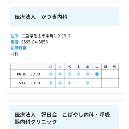
医療法人 かつき内科
住所
三重県亀山市東町1-2-19-2
電話
0595-84-5858
診療科目
内科
月
火
水
木
金
土
日
祝
08:30
~
12:00
●
●
●
●
●
●
15:00
~
18:30
●
●
●
●
医療法人 好日会 こばやし内科・呼吸
器内科クリニック