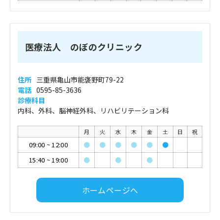
医療法人 のぼのクリニック
住所
三重県亀山市能褒野町79-22
電話
0595-85-3636
診療科目
内科、外科、脳神経外科、リハビリテーション科
月
火
水
木
金
土
日
祝
09:00
~
12:00
●
●
●
●
●
●
15:40
~
19:00
●
●
●
ホームページへ