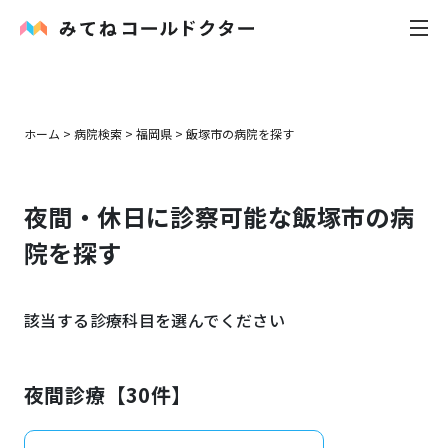
内科
ホーム
>
病院検索
>
福岡県
>
飯塚市
の病院を探す
小児科
夜間・休日に診察可能な
飯塚市
の病
花粉症
院を探す
皮膚科
該当する診療科目を選んでください
感染症
お役立ち記事
夜間診療【
30
件】
お知らせ