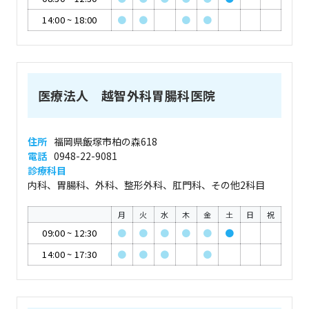
14:00
~
18:00
●
●
●
●
医療法人 越智外科胃腸科医院
住所
福岡県飯塚市柏の森618
電話
0948-22-9081
診療科目
内科、胃腸科、外科、整形外科、肛門科、その他2科目
月
火
水
木
金
土
日
祝
09:00
~
12:30
●
●
●
●
●
●
14:00
~
17:30
●
●
●
●