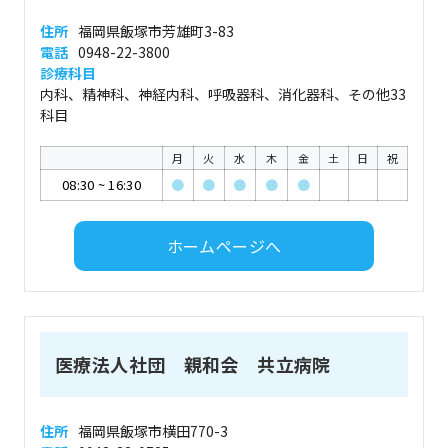
住所
福岡県飯塚市芳雄町3-83
電話
0948-22-3800
診療科目
内科、精神科、神経内科、呼吸器科、消化器科、その他33
科目
月
火
水
木
金
土
日
祝
08:30
~
16:30
●
●
●
●
●
ホームページへ
医療法人社団 親和会 共立病院
住所
福岡県飯塚市横田770-3