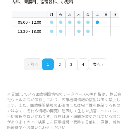
内科、胃腸科、循環器科、小児科
月
火
水
木
金
土
日
祝
09:00
~
12:00
●
●
●
●
●
●
13:30
~
18:00
●
●
●
●
前へ
1
2
3
4
次へ
※ 記載している医療機関情報のデータベースの著作権は、株式会
社ウェルネスが保有しており、医療機関情報の複製は固く禁止し
ます。また、医療機関情報の正確性または完全性を保証するもの
ではなく、それら情報の閲覧に起因して生じた損害については、
一切責任を負いかねます。診療日時・時間が変更されている場合
がありますので、検索した医療機関で受診する前に、直接、当該
医療機関へお問い合わせください。