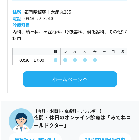
住所
福岡県飯塚市太郎丸265
電話
0948-22-3740
診療科目
内科、精神科、神経内科、呼吸器科、消化器科、その他17
科目
月
火
水
木
金
土
日
祝
08:30
~
17:00
●
●
●
●
●
ホームページへ
【内科・小児科・皮膚科・アレルギー】
夜間・休日のオンライン診療は「みてねコ
ールドクター」
医療証・保険証適用
24時間365日受付中