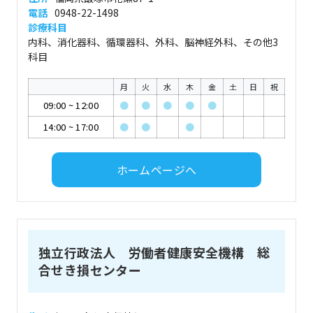
電話
0948-22-1498
診療科目
内科、消化器科、循環器科、外科、脳神経外科、その他3
科目
月
火
水
木
金
土
日
祝
09:00
~
12:00
●
●
●
●
●
14:00
~
17:00
●
●
●
ホームページへ
独立行政法人 労働者健康安全機構 総
合せき損センター