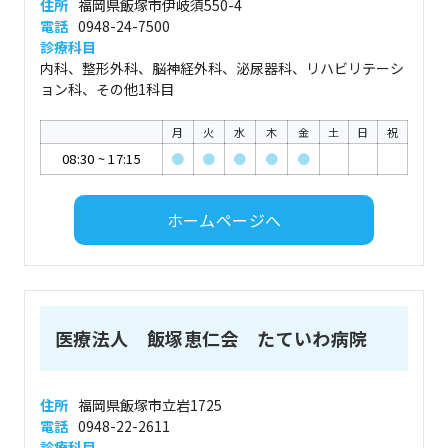
住所
福岡県飯塚市伊岐須550-4
電話
0948-24-7500
診療科目
内科、整形外科、脳神経外科、泌尿器科、リハビリテーシ
ョン科、その他1科目
月
火
水
木
金
土
日
祝
08:30
~
17:15
●
●
●
●
●
ホームページへ
医療法人 飯塚恵仁会 たていわ病院
住所
福岡県飯塚市立岩1725
電話
0948-22-2611
診療科目