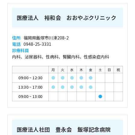
医療法人 裕和会 おおやぶクリニック
住所
福岡県飯塚市川津208-2
電話
0948-25-3331
診療科目
内科、泌尿器科、性病科、腎臓内科、性感染症内科
月
火
水
木
金
土
日
祝
09:00
~
12:30
●
●
●
●
●
13:30
~
17:00
●
●
●
●
●
09:00
~
13:00
●
医療法人社団 豊永会 飯塚記念病院