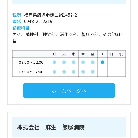
住所
福岡県飯塚市鶴三緒1452-2
電話
0948-22-2316
診療科目
内科、精神科、神経科、消化器科、整形外科、その他3科
目
月
火
水
木
金
土
日
祝
09:00
~
12:00
●
●
●
●
●
●
13:00
~
17:00
●
●
●
●
●
ホームページへ
株式会社 麻生 飯塚病院