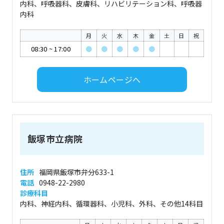
内科、呼吸器科、皮膚科、リハビリテーション科、呼吸器
内科
月
火
水
木
金
土
日
祝
08:30
~
17:00
●
●
●
●
●
ホームページへ
飯塚市立病院
住所
福岡県飯塚市弁分633-1
電話
0948-22-2980
診療科目
内科、神経内科、循環器科、小児科、外科、その他14科目