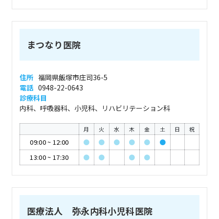
まつなり医院
住所
福岡県飯塚市庄司36-5
電話
0948-22-0643
診療科目
内科、呼吸器科、小児科、リハビリテーション科
月
火
水
木
金
土
日
祝
09:00
~
12:00
●
●
●
●
●
●
13:00
~
17:30
●
●
●
●
医療法人 弥永内科小児科医院