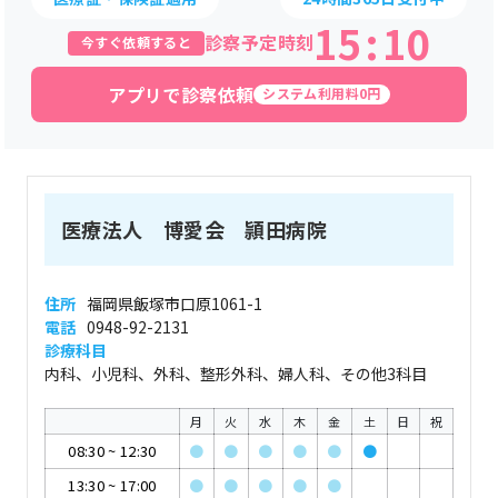
15
:
10
診察予定時刻
今すぐ依頼すると
アプリで診察依頼
システム利用料0円
医療法人 博愛会 頴田病院
住所
福岡県飯塚市口原1061-1
電話
0948-92-2131
診療科目
内科、小児科、外科、整形外科、婦人科、その他3科目
月
火
水
木
金
土
日
祝
08:30
~
12:30
●
●
●
●
●
●
13:30
~
17:00
●
●
●
●
●