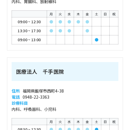
内科、胃腸科、放射線科
月
火
水
木
金
土
日
祝
09:00
~
12:30
●
●
●
●
●
13:30
~
17:30
●
●
●
●
09:00
~
13:00
●
医療法人 千手医院
住所
福岡県飯塚市西町4-38
電話
0948-22-3363
診療科目
内科、呼吸器科、小児科
月
火
水
木
金
土
日
祝
08:30
~
12:30
●
●
●
●
●
●