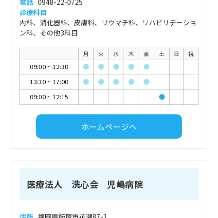
電話
0948-22-0725
診療科目
内科、消化器科、皮膚科、リウマチ科、リハビリテーショ
ン科、その他3科目
月
火
水
木
金
土
日
祝
09:00
~
12:30
●
●
●
●
●
13:30
~
17:00
●
●
●
●
●
09:00
~
12:15
●
ホームページへ
医療法人 洗心会 児嶋病院
住所
福岡県飯塚市花瀬87-1