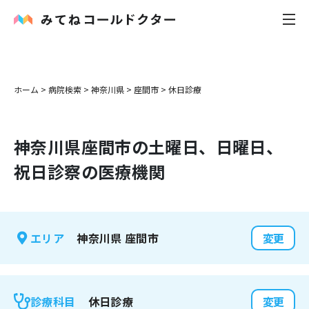
内科
ホーム
>
病院検索
>
神奈川県
>
座間市
>
休日診療
小児科
神奈川県
座間市
の土曜日、日曜日、
花粉症
祝日診察の医療機関
皮膚科
感染症
神奈川県
座間市
エリア
変更
お役立ち記事
お知らせ
休日診療
診療科目
変更