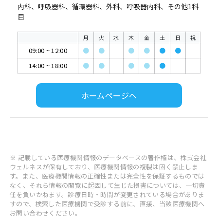
内科、呼吸器科、循環器科、外科、呼吸器内科、その他1科
目
月
火
水
木
金
土
日
祝
09:00
~
12:00
●
●
●
●
●
●
14:00
~
18:00
●
●
●
●
●
ホームページへ
※ 記載している医療機関情報のデータベースの著作権は、株式会社
ウェルネスが保有しており、医療機関情報の複製は固く禁止しま
す。また、医療機関情報の正確性または完全性を保証するものでは
なく、それら情報の閲覧に起因して生じた損害については、一切責
任を負いかねます。診療日時・時間が変更されている場合がありま
すので、検索した医療機関で受診する前に、直接、当該医療機関へ
お問い合わせください。