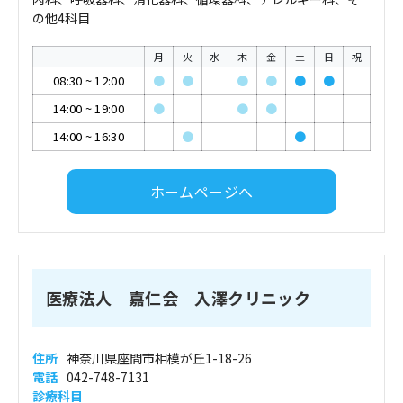
の他4科目
月
火
水
木
金
土
日
祝
08:30
~
12:00
●
●
●
●
●
●
14:00
~
19:00
●
●
●
14:00
~
16:30
●
●
ホームページへ
医療法人 嘉仁会 入澤クリニック
住所
神奈川県座間市相模が丘1-18-26
電話
042-748-7131
診療科目