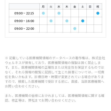
月
火
水
木
金
土
日
祝
09:00
~
22:15
●
●
●
09:00
~
16:00
●
●
●
09:00
~
22:00
●
※ 記載している医療機関情報のデータベースの著作権は、株式会社
ウェルネスが保有しており、医療機関情報の複製は固く禁止しま
す。また、医療機関情報の正確性または完全性を保証するものでは
なく、それら情報の閲覧に起因して生じた損害については、一切責
任を負いかねます。診療日時・時間が変更されている場合がありま
すので、検索した医療機関で受診する前に、直接、当該医療機関へ
お問い合わせください。
また、医療機関の皆様におかれましては、医療機関情報に関する確
認、修正等は、弊社までお問い合わせください。