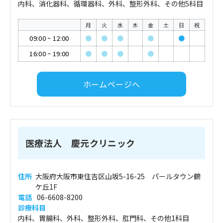
内科、消化器科、循環器科、外科、整形外科、その他5科目
月
火
水
木
金
土
日
祝
09:00
~
12:00
●
●
●
●
●
16:00
~
19:00
●
●
●
●
ホームページへ
医療法人 慶元クリニック
住所
大阪府大阪市東住吉区山坂5-16-25 パールタウン鶴
ケ丘1F
電話
06-6608-8200
診療科目
内科、胃腸科、外科、整形外科、肛門科、その他1科目