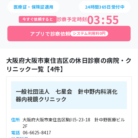
医療証・保険証適用
24時間365日受付中
03
:
55
診察予定時刻
今すぐ依頼すると
アプリで診察依頼
システム利用料0円
大阪府
大阪市東住吉区
の休日診察の病院・ク
リニック一覧【
4
件】
一般社団法人 七星会 針中野内科消化
器内視鏡クリニック
住所
大阪府大阪市東住吉区駒川5-23-18 針中野医療ビル
2F
電話
06-6625-8417