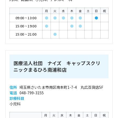
月
火
水
木
金
土
日
祝
09:00
~
13:00
●
●
●
●
●
●
15:00
~
19:00
●
●
●
15:00
~
21:00
●
医療法人社団 ナイズ キャップスクリ
ニックまるひろ南浦和店
住所
埼玉県さいたま市南区南本町1-7-4 丸広百貨店5F
電話
048-799-3155
診療科目
小児科
月
火
水
木
金
土
日
祝