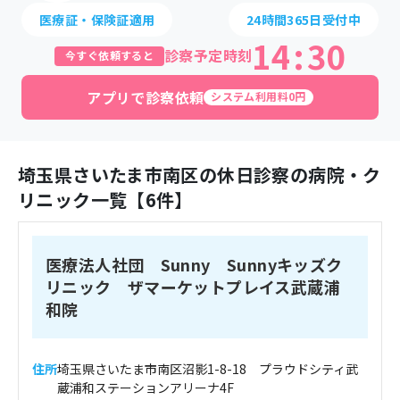
医療証・保険証適用
24時間365日受付中
14
:
30
診察予定時刻
今すぐ依頼すると
アプリで診察依頼
システム利用料0円
埼玉県
さいたま市南区
の休日診察の病院・ク
リニック一覧【
6
件】
医療法人社団 Sunny Sunnyキッズク
リニック ザマーケットプレイス武蔵浦
和院
住所
埼玉県さいたま市南区沼影1-8-18 プラウドシティ武
蔵浦和ステーションアリーナ4F