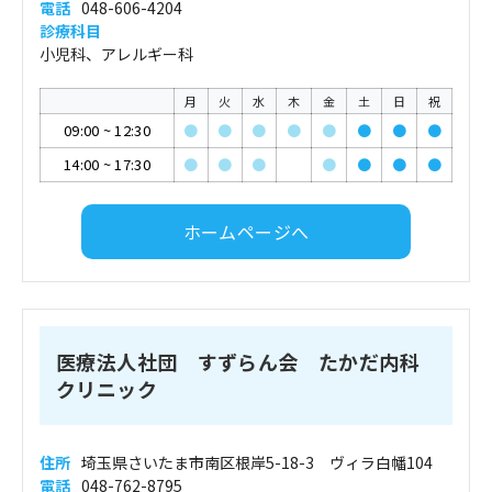
電話
048-606-4204
診療科目
小児科、アレルギー科
月
火
水
木
金
土
日
祝
09:00
~
12:30
●
●
●
●
●
●
●
●
14:00
~
17:30
●
●
●
●
●
●
●
ホームページへ
医療法人社団 すずらん会 たかだ内科
クリニック
住所
埼玉県さいたま市南区根岸5-18-3 ヴィラ白幡104
電話
048-762-8795