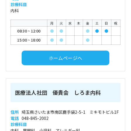
診療科目
内科
月
火
水
木
金
土
日
祝
08:30
~
12:00
●
●
●
●
●
15:00
~
18:00
●
●
●
ホームページへ
医療法人社団 優貴会 しろま内科
住所
埼玉県さいたま市南区鹿手袋2-5-1 ミキモトビル1F
電話
048-845-2002
診療科目
内科、胃腸科、小児科、アレルギー科