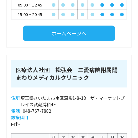
09:00
~
12:45
●
●
●
●
●
●
●
●
15:00
~
20:45
●
●
●
●
●
●
●
●
ホームページへ
医療法人社団 松弘会 三愛病院附属陽
まわりメディカルクリニック
住所
埼玉県さいたま市南区沼影1-8-18 ザ・マーケットプ
レイス武蔵浦和4F
電話
048-767-7882
診療科目
内科
月
火
水
木
金
土
日
祝