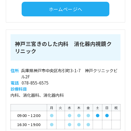
ホームページへ
神戸三宮きのした内科 消化器内視鏡ク
リニック
住所
兵庫県神戸市中央区布引町3-1-7 神戸クリニックビ
ル2F
電話
078-855-6575
診療科目
内科、消化器科、消化器内科
月
火
水
木
金
土
日
祝
09:00
~
12:00
●
●
●
●
●
●
16:30
~
19:00
●
●
●
●