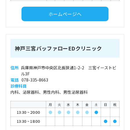
ホームページへ
神戸三宮バッファローEDクリニック
住所
兵庫県神戸市中央区北長狭通1-2-2 三宮イーストビ
ル3F
電話
078-335-8663
診療科目
内科、泌尿器科、男性内科、男性泌尿器科
月
火
水
木
金
土
日
祝
13:30
~
20:00
●
●
●
●
●
●
13:30
~
18:00
●
●