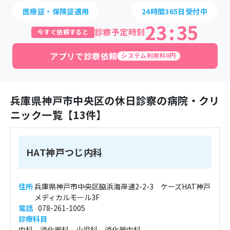
医療証・保険証適用
24時間365日受付中
23
:
35
診察予定時刻
今すぐ依頼すると
アプリで診察依頼
システム利用料0円
兵庫県
神戸市中央区
の休日診察の病院・クリ
ニック一覧【
13
件】
HAT神戸つじ内科
住所
兵庫県神戸市中央区脇浜海岸通2-2-3 ケーズHAT神戸
メディカルモール3F
電話
078-261-1005
診療科目
内科、消化器科、小児科、消化器内科