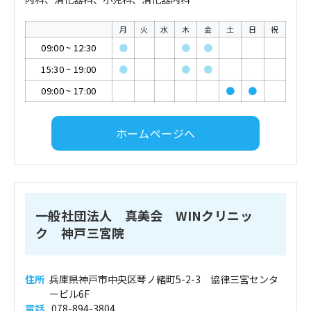
月
火
水
木
金
土
日
祝
09:00
~
12:30
●
●
●
15:30
~
19:00
●
●
●
09:00
~
17:00
●
●
ホームページへ
一般社団法人 真美会 WINクリニッ
ク 神戸三宮院
住所
兵庫県神戸市中央区琴ノ緒町5-2-3 協律三宮センタ
ービル6F
電話
078-894-3804