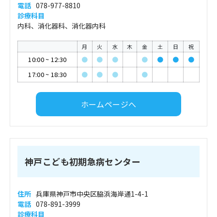
電話
078-977-8810
診療科目
内科、消化器科、消化器内科
月
火
水
木
金
土
日
祝
10:00
~
12:30
●
●
●
●
●
●
●
17:00
~
18:30
●
●
●
●
ホームページへ
神戸こども初期急病センター
住所
兵庫県神戸市中央区脇浜海岸通1-4-1
電話
078-891-3999
診療科目