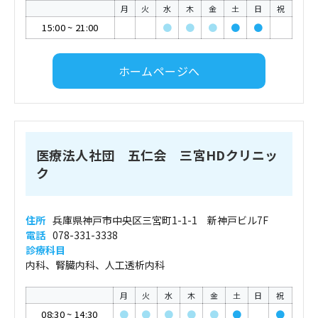
月
火
水
木
金
土
日
祝
15:00
~
21:00
●
●
●
●
●
ホームページへ
医療法人社団 五仁会 三宮HDクリニッ
ク
住所
兵庫県神戸市中央区三宮町1-1-1 新神戸ビル7F
電話
078-331-3338
診療科目
内科、腎臓内科、人工透析内科
月
火
水
木
金
土
日
祝
08:30
~
14:30
●
●
●
●
●
●
●