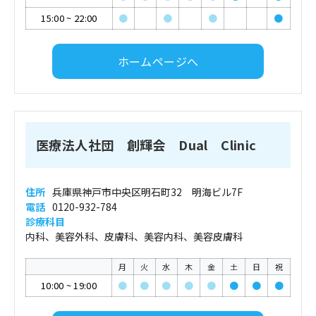
15:00
~
22:00
●
●
●
●
ホームページへ
医療法人社団 創輝会 Dual Clinic
住所
兵庫県神戸市中央区明石町32 明海ビル7F
電話
0120-932-784
診療科目
内科、美容外科、皮膚科、美容内科、美容皮膚科
月
火
水
木
金
土
日
祝
10:00
~
19:00
●
●
●
●
●
●
●
●