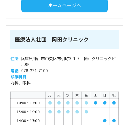
ホームページへ
医療法人社団 岡田クリニック
住所
兵庫県神戸市中央区布引町3-1-7 神戸クリニックビ
ル8F
電話
078-231-7100
診療科目
内科、眼科
月
火
水
木
金
土
日
祝
10:00
~
13:00
●
●
●
●
●
●
●
●
15:00
~
19:00
●
●
●
●
●
14:30
~
17:00
●
●