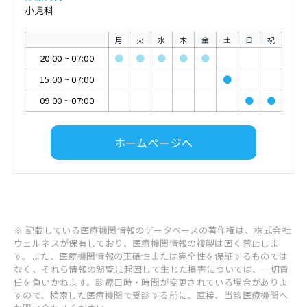
小児科
月
火
水
木
金
土
日
祝
20:00
~
07:00
●
●
●
●
●
15:00
~
07:00
●
09:00
~
07:00
●
●
ホームページへ
※ 記載している医療機関情報のデータベースの著作権は、株式会社
ウェルネスが保有しており、医療機関情報の複製は固く禁止しま
す。また、医療機関情報の正確性または完全性を保証するものでは
なく、それら情報の閲覧に起因して生じた損害については、一切責
任を負いかねます。診療日時・時間が変更されている場合がありま
すので、検索した医療機関で受診する前に、直接、当該医療機関へ